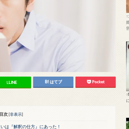
はてブ
Pocket
L
LINE
目次
[
非表示
]
違いは『解釈の仕方』にあった！