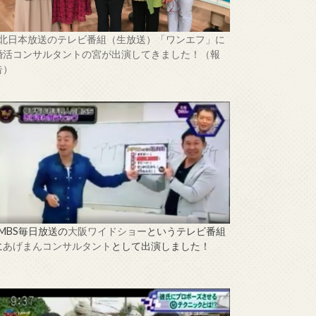
↑北日本放送のテレビ番組（生放送）「ワンエフ」に
婚活コンサルタントの宮が出演してきました！（報
告）
↑MBS毎日放送の
大阪ワイドショー
というテレビ番組
に
あげまんコンサルタント
として出演しました！