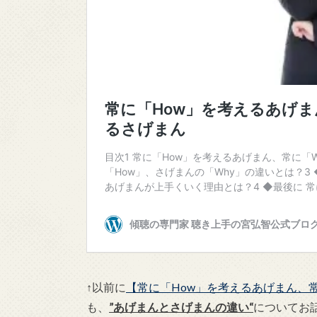
↑以前に
【常に「How」を考えるあげまん、
も、
”あげまんとさげまんの違い“
についてお