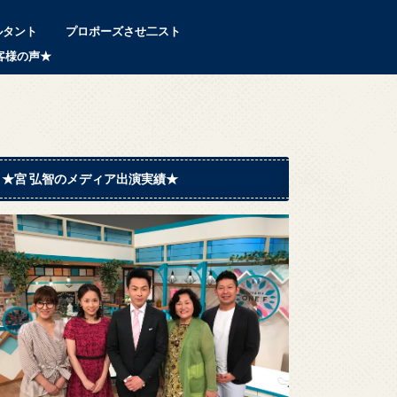
ルタント
プロポーズさせ二スト
客様の声★
★宮 弘智のメディア出演実績★