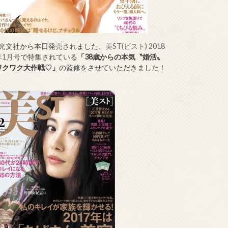
↑光文社から本日発売されました、
美ST(ビスト) 2018
年1月号
で特集されている
「38歳からの本気〝婚活〟
ワクワク大作戦♡」
の監修をさせていただきました！