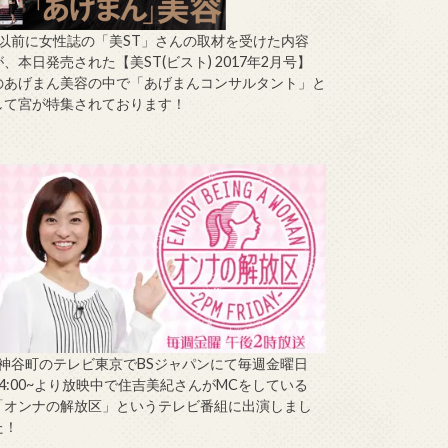
↑以前に女性誌の「美ST」さんの取材を受けた内容
が、本日発売された【美ST(ビスト) 2017年2月号】
のあげまん美容の中で「あげまんコンサルタント」と
して宮が特集されております！
↑神谷町のテレビ東京でBSジャパンにて毎週金曜日
14:00~より放映中で住吉美紀さんがMCをしている
「オンナの解放区」というテレビ番組に出演しまし
た！