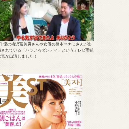
↑俳優の梅沢冨美男さんや女優の橋本マナミさんが出
演されている
「バラいろダンディ」
というテレビ番組
に宮が出演しました！