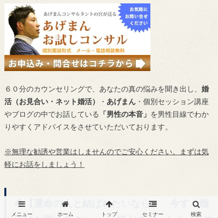
６０分のカウンセリングで、あなたの真の悩みを聞き出し、
婚
活（お見合い・ネット婚活）
・
あげまん
・個別セッション講座
やブログの中でお話している
「男性の本音」
を男性目線でわか
りやすくアドバイスをさせていただいております。
※無理な勧誘や営業はしませんのでご安心ください。まずは気
軽にお話をしましょう！
◆
【運命の人と結ばれたいなら、 今すぐ婚
メニュー
ホーム
トップ
セミナー
検索