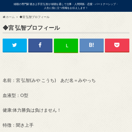
傾聴の専門家 聴き上手宮 弘智が傾聴を通して仕事・人間関係・恋愛・パートナーシップ・
人生に役に立つ情報をお伝えします！
ホーム
◆宮 弘智プロフィール
◆宮 弘智プロフィール
ビジネス
L
名前：宮 弘智(みや こうち) あだ名＝みやっち
アの出演依頼・各種お問い合わせはこ
血液型：O型
健康:体力勝負は負けません！
特徴：聞き上手