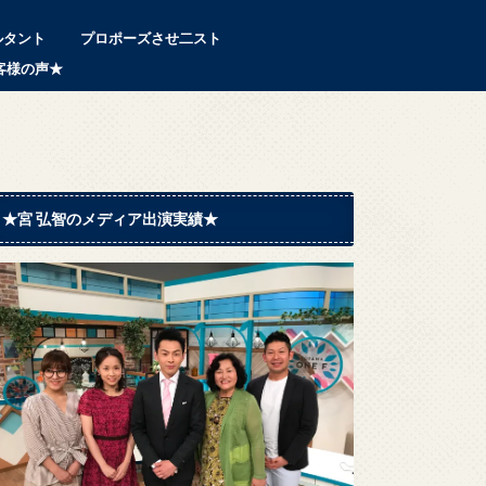
ルタント
プロポーズさせ二スト
客様の声★
★宮 弘智のメディア出演実績★