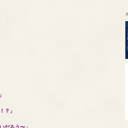
」
！？」
いだろう〜」