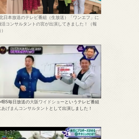
↑北日本放送のテレビ番組（生放送）「ワンエフ」に
婚活コンサルタントの宮が出演してきました！（報
告）
↑MBS毎日放送の
大阪ワイドショー
というテレビ番組
に
あげまんコンサルタント
として出演しました！