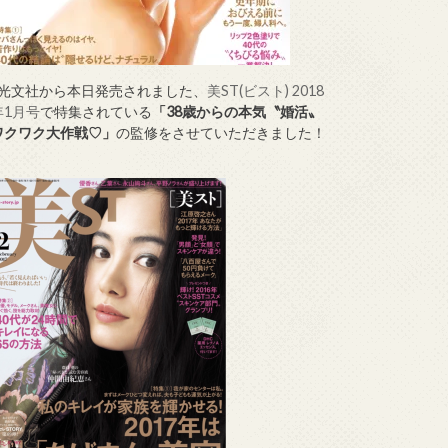
↑光文社から本日発売されました、
美ST(ビスト) 2018
年1月号
で特集されている
「38歳からの本気〝婚活〟
ワクワク大作戦♡」
の監修をさせていただきました！