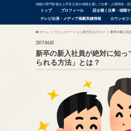
傾聴の専門家 聴き上手宮 弘智が傾聴を通して仕事・人間関係・
トップ
プロフィール
話を聴く仕事・傾聴サ
テレビ出演・メディア掲載実績情報
カウンセリ
ホーム
コミュニケーション能力向上のコツ
新卒の新入社
2017.04.05
新卒の新入社員が絶対に知っ
られる方法」とは？