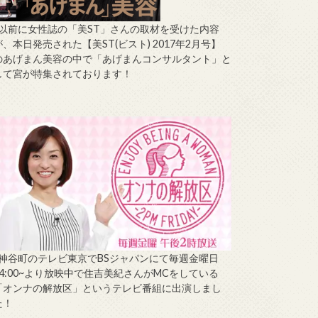
↑以前に女性誌の「美ST」さんの取材を受けた内容
が、本日発売された【美ST(ビスト) 2017年2月号】
のあげまん美容の中で「あげまんコンサルタント」と
して宮が特集されております！
↑神谷町のテレビ東京でBSジャパンにて毎週金曜日
14:00~より放映中で住吉美紀さんがMCをしている
「オンナの解放区」というテレビ番組に出演しまし
た！