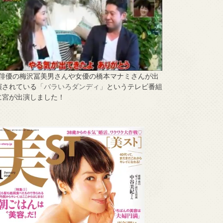
↑俳優の梅沢冨美男さんや女優の橋本マナミさんが出
演されている
「バラいろダンディ」
というテレビ番組
に宮が出演しました！