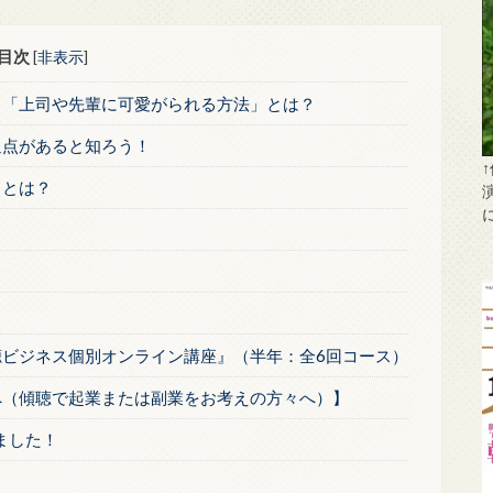
目次
[
非表示
]
！「上司や先輩に可愛がられる方法」とは？
通点があると知ろう！
」とは？
？
聴ビジネス個別オンライン講座』（半年：全6回コース）
へ（傾聴で起業または副業をお考えの方々へ）】
しました！