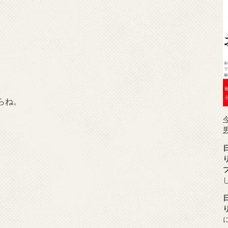
らね。
、
。