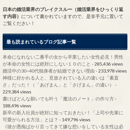
日本の婚活業界のブレイクスルー（婚活業界をひっくり返
す内容）
について書かれていますので、是非手元に置いて
ご覧ください！
最も読まれているブログ記事一覧
本命になれない二番手の女から卒業したい女性必見！男性
が本命の女性には絶対にしない１０のこと
- 285,436 views
婚活中の30~40代独身者が結婚できない理由
- 233,978 views
神様に好かれる人と、見放されている人の違いは「素直
さ」だった！（「あげまん」と「さげまん」の違い）
-
229,384 views
書けばどんな願いでも叶う「魔法のノート」の作り方
-
188,496 views
新卒の新入社員が絶対に知っておきたい！「上司や先輩に
可愛がられる方法」とは？
- 149,796 views
《彼が愚痴ばかり言ってきて嫌な想いをしている女性は必