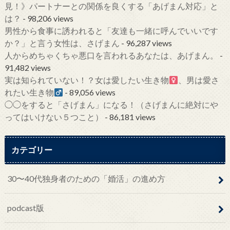
見！》パートナーとの関係を良くする「あげまん対応」と
は？
- 98,206 views
男性から食事に誘われると「友達も一緒に呼んでいいです
か？」と言う女性は、さげまん
- 96,287 views
人からめちゃくちゃ悪口を言われるあなたは、あげまん。
-
91,482 views
実は知られていない！？女は愛したい生き物
、男は愛さ
れたい生き物
- 89,056 views
◯◯をすると「さげまん」になる！（さげまんに絶対にや
ってはいけない５つこと）
- 86,181 views
カテゴリー
30〜40代独身者のための「婚活」の進め方
podcast版