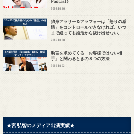
Podcast》
2016.10.10
30〜40代独身者のための「婚活」の進
独身アラサー＆アラフォーは「怒りの感
め方
情」をコントロールできなければ、いつ
まで経っても婚活から抜け出せない。
2016.10.08
SNS活用法（Facebook・LINE・婚活
助言を求めてくる「お客様ではない相
マッチングアプリ）
手」と関わるときの３つの方法
2016.10.02
★宮 弘智のメディア出演実績★