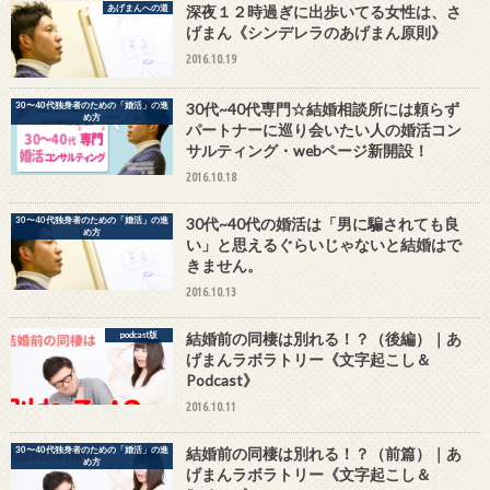
あげまんへの道
深夜１２時過ぎに出歩いてる女性は、さ
げまん《シンデレラのあげまん原則》
2016.10.19
30〜40代独身者のための「婚活」の進
30代~40代専門☆結婚相談所には頼らず
め方
パートナーに巡り会いたい人の婚活コン
サルティング・webページ新開設！
2016.10.18
30〜40代独身者のための「婚活」の進
30代~40代の婚活は「男に騙されても良
め方
い」と思えるぐらいじゃないと結婚はで
きません。
2016.10.13
podcast版
結婚前の同棲は別れる！？（後編）｜あ
げまんラボラトリー《文字起こし＆
Podcast》
2016.10.11
30〜40代独身者のための「婚活」の進
結婚前の同棲は別れる！？（前篇）｜あ
め方
げまんラボラトリー《文字起こし＆