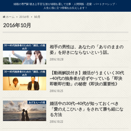
傾聴の専門家 聴き上手宮 弘智が傾聴を通して仕事・人間関係・恋愛・パートナーシップ・
人生に役に立つ情報をお伝えします！
ホーム
2016年
10月
2016年10月
ビジネス
30〜40代独身者のための「婚活」の進
相手の男性は、あなたの「ありのままの
め方
姿」を好きにならないという話。
2016.10.28
30〜40代独身者のための「婚活」の進
【動画解説付き】婚活がうまくいく30代
め方
~40代の独身者が必ずやっている「即決
即断即行動」の秘密《即決の重要性》
2016.10.25
アの出演依頼・各種お問い合わせはこ
あげまんへの道
婚活中の30代~40代が知っておくべき
「愛のえこひいき」をされて勝ち組にな
る方法
2016.10.22