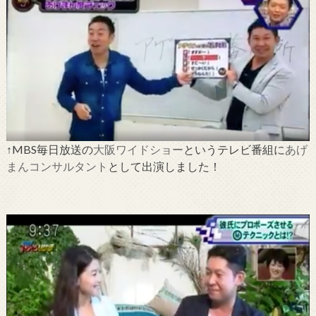
↑MBS毎日放送の
大阪ワイドショー
というテレビ番組に
あげ
まんコンサルタント
として出演しました！