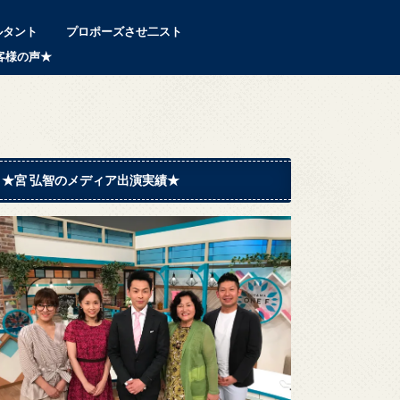
ルタント
プロポーズさせ二スト
客様の声★
★宮 弘智のメディア出演実績★