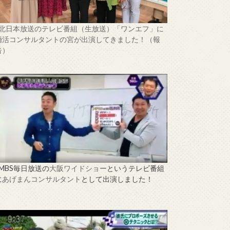
↑北日本放送のテレビ番組（生放送）「ワンエフ」に
婚活コンサルタントの宮が出演してきました！（報
告）
↑MBS毎日放送の
大阪ワイドショー
というテレビ番組
に
あげまんコンサルタント
として出演しました！