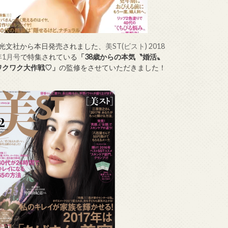
↑光文社から本日発売されました、
美ST(ビスト) 2018
年1月号
で特集されている
「38歳からの本気〝婚活〟
ワクワク大作戦♡」
の監修をさせていただきました！