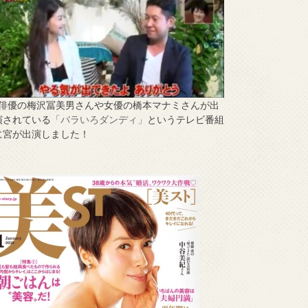
↑俳優の梅沢冨美男さんや女優の橋本マナミさんが出
演されている
「バラいろダンディ」
というテレビ番組
に宮が出演しました！