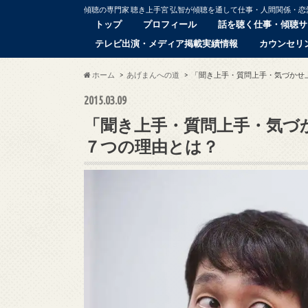
傾聴の専門家 聴き上手宮 弘智が傾聴を通して仕事・人間関係・
トップ
プロフィール
話を聴く仕事・傾聴サ
テレビ出演・メディア掲載実績情報
カウンセリ
ホーム
あげまんへの道
「聞き上手・質問上手・気づかせ
2015.03.09
「聞き上手・質問上手・気づ
７つの理由とは？