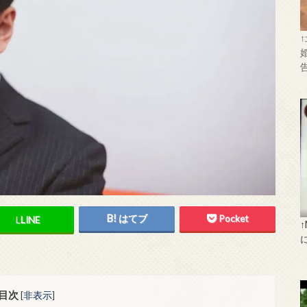
はてブ
Pocket
L
LINE
目次
[
非表示
]