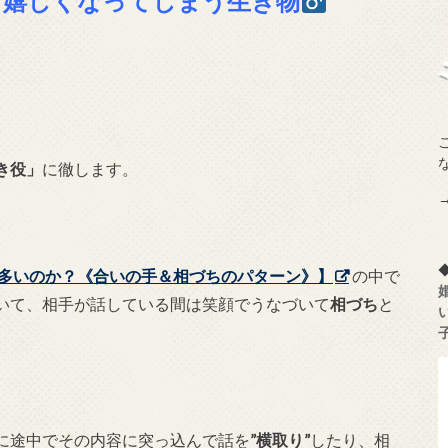
、嬉しくなってしまう生き物
”
き役」
に徹します。
が多いのか？《合いの手＆相づちのパターン》】
の中で
いて、相手が話している間は笑顔でうなづいて
相づち
と
に途中でその内容に突っ込んで話を
”横取り”
したり、相