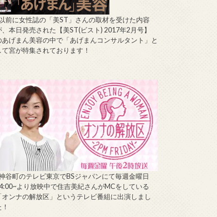
↑以前に女性誌の「美ST」さんの取材を受けた内容
が、本日発売された【美ST(ビスト) 2017年2月号】
のあげまん美容の中で「あげまんコンサルタント」と
して宮が特集されております！
↑神谷町のテレビ東京でBSジャパンにて毎週金曜日
14:00~より放映中で住吉美紀さんがMCをしている
「オンナの解放区」というテレビ番組に出演しまし
た！