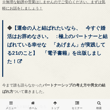
※無理な勧誘や営業はしませんのでご安心ください。まずは気
軽にお話をしましょう！
◆
【運命の人と結ばれたいなら、 今すぐ婚
活はお辞めなさい。 : 極上のパートナーと結
ばれている幸せな 「あげまん」が実践して
る21のこと】 「電子書籍」を出版しまし
た！
今まで誰も語らなかった
パートナーシップの考え方や男女の結
ばれ方
ついて書きました。
メニュー
ホーム
トップ
セミナー
検索