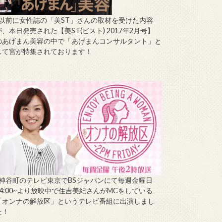
↑以前に女性誌の「美ST」さんの取材を受けた内容
が、本日発売された【美ST(ビスト) 2017年2月号】
のあげまん美容の中で「あげまんコンサルタント」と
して宮が特集されております！
↑神谷町のテレビ東京でBSジャパンにて毎週金曜日
14:00~より放映中で住吉美紀さんがMCをしている
「オンナの解放区」というテレビ番組に出演しまし
た！