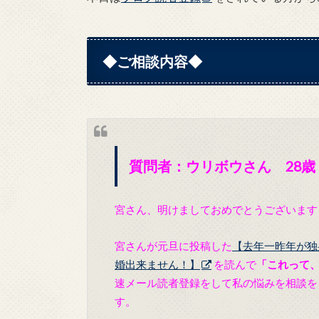
◆ご相談内容◆
質問者：ウリボウさん 28
宮さん、明けましておめでとうございます
宮さんが元旦に投稿した
【去年一昨年が独
婚出来ません！】
を読んで
「これって
速
メール読者登録をして私の悩みを相談を
す。