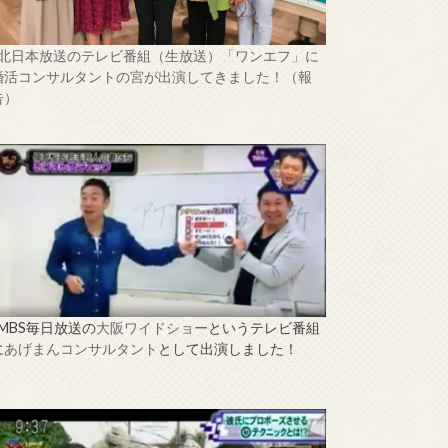
↑北日本放送のテレビ番組（生放送）「ワンエフ」に
婚活コンサルタントの宮が出演してきました！（報
告）
↑MBS毎日放送の
大阪ワイドショー
というテレビ番組
に
あげまんコンサルタント
として出演しました！