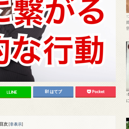
はてブ
Pocket
L
LINE
目次
[
非表示
]