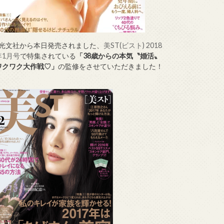
↑光文社から本日発売されました、
美ST(ビスト) 2018
年1月号
で特集されている
「38歳からの本気〝婚活〟
ワクワク大作戦♡」
の監修をさせていただきました！