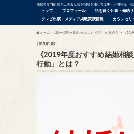
傾聴の専門家 聴き上手宮 弘智が傾聴を通して仕事・人間関係・
トップ
プロフィール
話を聴く仕事・傾聴サ
テレビ出演・メディア掲載実績情報
カウンセリ
ホーム
30〜40代独身者のための「婚活」の進め方
《20
2019.01.03
《2019年度おすすめ結婚相
行動」とは？