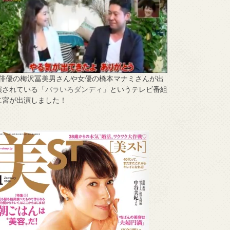
↑俳優の梅沢冨美男さんや女優の橋本マナミさんが出
演されている
「バラいろダンディ」
というテレビ番組
に宮が出演しました！