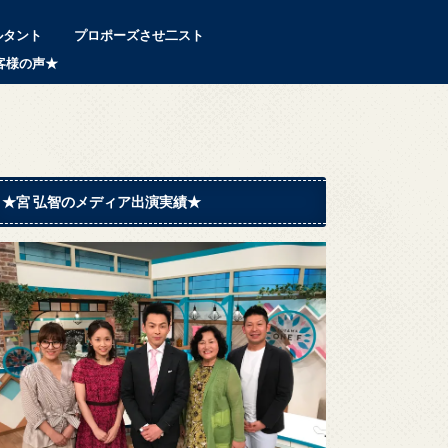
ルタント
プロポーズさせ二スト
客様の声★
★宮 弘智のメディア出演実績★