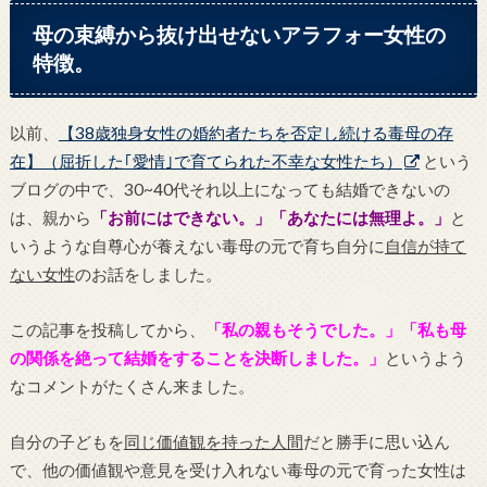
母の束縛から抜け出せないアラフォー女性の
特徴。
以前、
【38歳独身女性の婚約者たちを否定し続ける毒母の存
在】（屈折した｢愛情｣で育てられた不幸な女性たち）
という
ブログの中で、30~40代それ以上になっても結婚できないの
は、親から
「お前にはできない。」「あなたには無理よ。」
と
いうような自尊心が養えない毒母の元で育ち自分に
自信が持て
ない女性
のお話をしました。
この記事を投稿してから、
「私の親もそうでした。」「私も母
の関係を絶って結婚をすることを決断しました。」
というよう
なコメントがたくさん来ました。
自分の子どもを
同じ価値観を持った人間
だと勝手に思い込ん
で、他の価値観や意見を受け入れない毒母の元で育った女性は