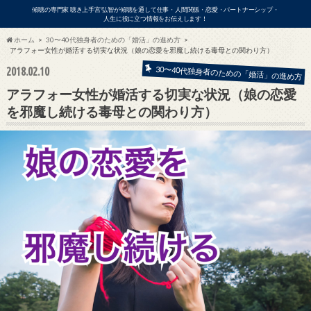
傾聴の専門家 聴き上手宮 弘智が傾聴を通して仕事・人間関係・恋愛・パートナーシップ・
人生に役に立つ情報をお伝えします！
ホーム
30〜40代独身者のための「婚活」の進め方
アラフォー女性が婚活する切実な状況（娘の恋愛を邪魔し続ける毒母との関わり方）
2018.02.10
30〜40代独身者のための「婚活」の進め方
ビジネス
アラフォー女性が婚活する切実な状況（娘の恋愛
を邪魔し続ける毒母との関わり方）
アの出演依頼・各種お問い合わせはこ