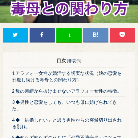
L
目次
[
非表示
]
1 アラフォー女性が婚活する切実な状況（娘の恋愛を
邪魔し続ける毒母との関わり方）
2 母の束縛から抜け出せないアラフォー女性の特徴。
3 ◆男性と恋愛をしても、いつも母に妨げられてき
た。
4 ◆「結婚したい」と思う男性からの突然切り出され
る別れ。
5 ◆知らず知らずのうちに「恋愛不適合者」になって