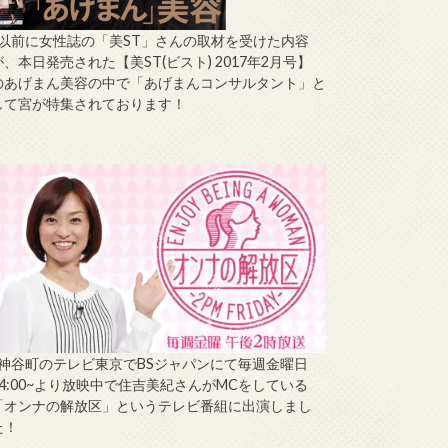
↑以前に女性誌の「美ST」さんの取材を受けた内容
が、本日発売された【美ST(ビスト) 2017年2月号】
のあげまん美容の中で「あげまんコンサルタント」と
して宮が特集されております！
↑神谷町のテレビ東京でBSジャパンにて毎週金曜日
14:00~より放映中で住吉美紀さんがMCをしている
「オンナの解放区」というテレビ番組に出演しまし
た！