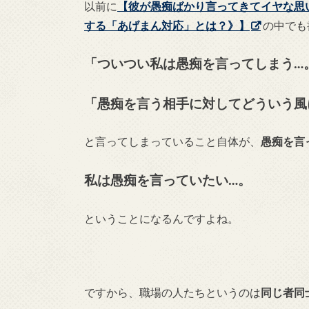
以前に
【彼が愚痴ばかり言ってきてイヤな思
する「あげまん対応」とは？》】
の中でも
「ついつい私は愚痴を言ってしまう…
「愚痴を言う相手に対してどういう風
と言ってしまっていること自体が、
愚痴を言
私は愚痴を言っていたい…。
ということになるんですよね。
ですから、職場の人たちというのは
同じ者同