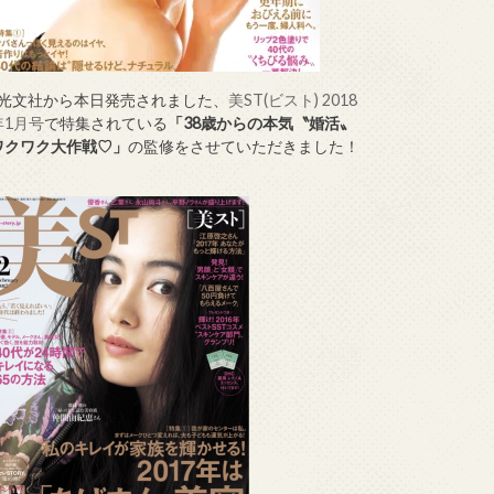
↑光文社から本日発売されました、
美ST(ビスト) 2018
年1月号
で特集されている
「38歳からの本気〝婚活〟
ワクワク大作戦♡」
の監修をさせていただきました！