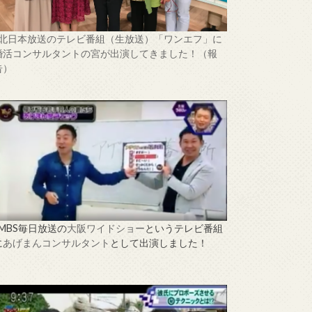
↑北日本放送のテレビ番組（生放送）「ワンエフ」に
婚活コンサルタントの宮が出演してきました！（報
告）
↑MBS毎日放送の
大阪ワイドショー
というテレビ番組
に
あげまんコンサルタント
として出演しました！