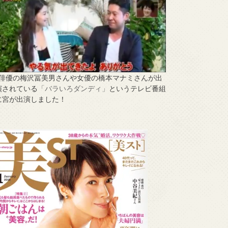
↑俳優の梅沢冨美男さんや女優の橋本マナミさんが出
演されている
「バラいろダンディ」
というテレビ番組
に宮が出演しました！