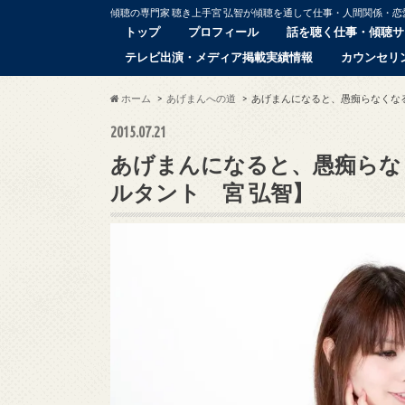
傾聴の専門家 聴き上手宮 弘智が傾聴を通して仕事・人間関係・
トップ
プロフィール
話を聴く仕事・傾聴サ
テレビ出演・メディア掲載実績情報
カウンセリ
ホーム
あげまんへの道
あげまんになると、愚痴らなくな
2015.07.21
あげまんになると、愚痴らな
ルタント 宮 弘智】