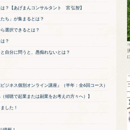
とは？【あげまんコンサルタント 宮 弘智】
人たち」が集まるとは？
から選択できるとは？
とは？
」と自分に問うと、愚痴れないとは？
聴ビジネス個別オンライン講座』（半年：全6回コース）
へ（傾聴で起業または副業をお考えの方々へ）】
しました！
リ情報！