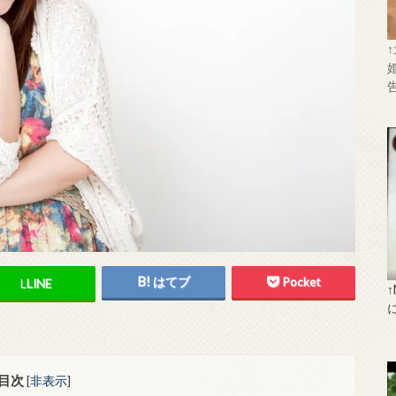
はてブ
Pocket
L
LINE
目次
[
非表示
]