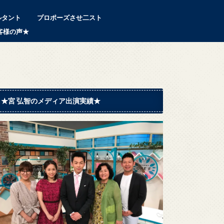
ルタント
プロポーズさせ二スト
客様の声★
★宮 弘智のメディア出演実績★