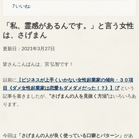
7 いいね:
「私、霊感があるんです。」と言う女性
は、さげまん
更新日：2021年3月27日
皆さんこんばんは、宮 弘智です！
以前に
【
ビジネスが上手くいかない女性起業家の傾向・３０項
目《ダメ女性起業家は恋愛もダメダメだった！？》】
という
記事を書きましたが、
”さげまんの人を見抜く方法”
はいろいろあ
ります。
今回は
「さげまんの人が良く使っている口癖とパターン」
があ