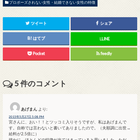
プロポーズされない女性・結婚できない女性の特徴
ツイート
シェア
はてブ
L
LINE
Pocket
feedly
5
件のコメント
あげまん
より:
2015年5月27日 5:08 PM
宮さんに、おい！！とツッコミ入りそうですが、私はあげまんで
す。自称では言わないと書いてありましたので。（夫順調に出世→
給料が2.5倍に）
確かに、ほとんどの特徴が当てはまっていると思いました。ただ、