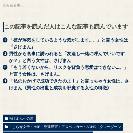
i
で
t
共
読み込み中…
t
有
e
す
r
る
で
に
共
は
この記事を読んだ人はこんな記事も読んでいます
有
ク
(
リ
新
ッ
し
ク
「彼が浮気をしているような気がします…。」と言う女性は
い
し
ウ
て
『さげまん』
ィ
く
ン
だ
男性から食事に誘われると「友達も一緒に呼んでいいです
ド
さ
ウ
い
か？」と言う女性は、さげまん
で
(
開
新
「もう若くないから、リスクを背負う恋愛はできない…。」
き
し
ま
い
と言う女性は、さげまん。
す
ウ
)
ィ
「私のおかげで成功できたのよ！」と言っちゃう女性は、さ
ン
ド
げまん《男性の出世と成功を邪魔する女性の特徴》
ウ
で
開
き
ま
す
)
あげまんへの道
こじらせ女子・HSP・発達障害・アスペルガー・ADHD・グレーゾーン