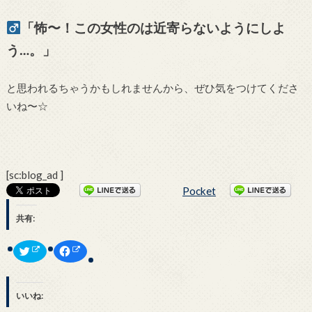
「怖〜！この女性のは近寄らないようにしよ
う…。」
と思われるちゃうかもしれませんから、ぜひ気をつけてくださ
いね〜☆
[sc:blog_ad ]
Pocket
共有:
ク
F
リ
a
ッ
c
ク
e
し
b
て
o
いいね:
T
o
w
k