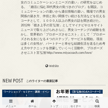
女のコミュニケーションとニーズの違い」の研究をはじめ
る。 「婚活に悩む30代男女の気づきのブログ」を開設。コ
ミュニケーションの違いから遺伝情報の違い。職場での男女
関係の築き方、伴侶と良い関係でい続ける方法などを伝える
コーチとして、１０００人以上の男女の話を聞き続けた。
2012年「聴き上手の宮 弘智」としてマイナビやエキサイト
ニュースで取り上げられさらに、男女コーチングの経験を生
かし、世界初の「プロポーズさせニスト」として「プロポー
ズされる女になる４つのステップ」サービスを開始。 現在
は多くの女性が、パートナーと幸せな結婚生活を送るため考
え方やテクニックを啓蒙していくべく活動中。 プロポーズ
させニスト宮 弘智 http://www.miyacoach.com/love/
WebSite
NEW POST
このライターの最新記事
ワークショップ・セミナー・講演・イベン
【宮 弘智のQ＆Aコーナー】
ト
メニュー
ホーム
トップ
セミナー
検索