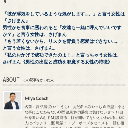
「彼が浮気をしているような気がします…。」と言う女性は
『さげまん』
男性から食事に誘われると「友達も一緒に呼んでいいです
か？」と言う女性は、さげまん
「もう若くないから、リスクを背負う恋愛はできない…。」
と言う女性は、さげまん。
「私のおかげで成功できたのよ！」と言っちゃう女性は、
さげまん《男性の出世と成功を邪魔する女性の特徴》
ABOUT
この記事をかいた人
Miya Coach
名前：宮 弘智(みや こうち) あだ名＝みやっち 血液型：小さ
な事にこだわらないO型 健康:体力勝負は負けないぜ〜！(自
分を追い込むドＭ型) 特徴：目が開いてないといわれる。(本
人はパッチリ二重) 職業： ・プロポーズさせニスト ・話し相