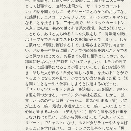
手、愚痴聞き、傾聴サービス 経歴：二十歳でテニスコーチ
として就職する。 当時の上司から「ザ・リッツカールト
ン」の話を聞くうちに、そのサービスと心からのおもてなし
に感動しテニスコーチからリッツカールトンのホテルマンに
なることを決意する。 二十七歳で「ザ・リッツカールトン
東京」に転職。 初めて働く外資系の職場。 英語を話せない
ことから、ありとあらゆるミスや失敗をして、胃潰瘍や腰に
ポリープができるまでストレスを溜め込んでしまう…。 しか
し慣れない環境に苦戦する中で、お客さまと真摯に向き合
い、お話を一生懸命に聞くことで信頼関係を結ぶことができ
ると気づきはじめる。 お客さまの話し相手としてホテルの
部屋に呼ばれたり(当時禁止されていました)、ホテルの外で
も会って話相手になることが増えていった。 自分が話を聞
き、話した人が自ら「自分が進むべき道」を決めることがで
きるようになるのを見て、かつてない喜びを感じた私は、話
を聞くことを一生の仕事にしようと決意するのだった。
「ザ・リッツカールトン東京」を退職し、話を聞き、進むべ
き道を気づかせる、コーチングの会社を設立。 しかし、独
立したものの生活は厳しかった…。 電気が止まる（笑） ガス
が止まる（笑） 最後に水道が止まった（笑） このままでは
心臓が止まる…死ぬ。（笑えない！） 貯金も底を尽き仕事を
しなければと思い、以前から興味のあった「東京ディズニー
リゾート」でキャストになり、ホスピタリティーや人を喜ば
せることを学び続けた。 コーチングの仕事をしながら「男