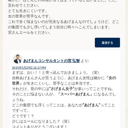
言わせてください。
とても生きにくいです。
女の世界が苦手なんです。
これで全く悩まないのが完全なるあげまんなのでしょうけど、どこ
の集団でも少し浮いてしまう自分に時々へこんでしまいます。
宮さんエールをください。
返信する
あげまんコンサルタントの宮 弘智
より:
2015年5月29日 12:17 PM
まずは、おい！！と突っ込んでおきましょう。（笑）
自称あげまんさんが言うように、あげまん女性は確かに
「女の
世界」
が生きにくいし、苦手なことは本当です。
それだけ、世の中には
”さげまん女子”
が多いってことですね。
そのことに悩まない人が、
「スーパーあげまん」
になるんでし
ょうね。
どこの集団でも浮くってことは、あなたが
”あげまん”
ってこと
ですって。
どうです！？
少しはエールになりました？（笑）
コメントありがとうございます！