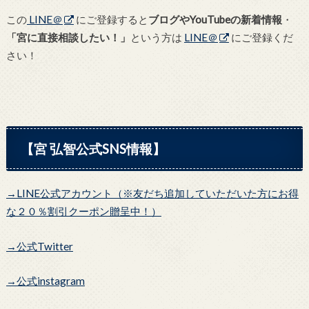
この
LINE＠
にご登録すると
ブログやYouTubeの新着情報
・
「宮に直接相談したい！」
という方は
LINE＠
にご登録くだ
さい！
【宮 弘智公式SNS情報】
→LINE公式アカウント（※友だち追加していただいた方にお得
な２０％割引クーポン贈呈中！）
→公式Twitter
→公式instagram