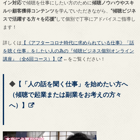
イン対応
で傾聴を仕事にしたい方のために
傾聴ノウハウやスキ
ル
や
顧客獲得コンテンツ
を学んでいただきながら、
“傾聴ビジネ
スで活躍する方々を応援”
して個別で丁寧にアドバイスご指導し
ます！
詳しくは
【《アフターコロナ時代に求められている仕事》「話
を聴く仕事」をしたい人の為の『傾聴ビジネス個別オンライン
講座』（全6回コース）】
←をご覧ください！
◆
【「人の話を聞く仕事」を始めたい方へ
（傾聴で起業または副業をお考えの方々
へ）】