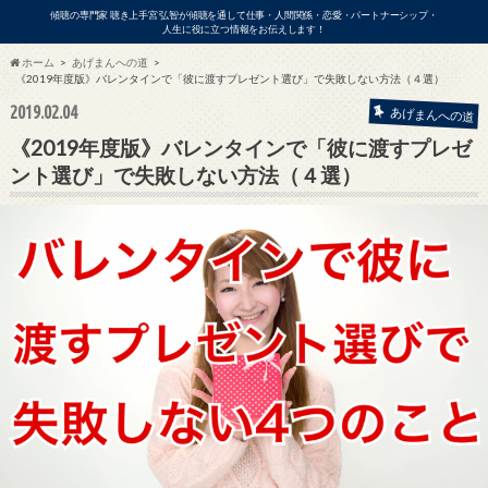
傾聴の専門家 聴き上手宮 弘智が傾聴を通して仕事・人間関係・恋愛・パートナーシップ・
人生に役に立つ情報をお伝えします！
ホーム
あげまんへの道
《2019年度版》バレンタインで「彼に渡すプレゼント選び」で失敗しない方法（４選）
2019.02.04
ビジネス
あげまんへの道
《2019年度版》バレンタインで「彼に渡すプレゼ
ント選び」で失敗しない方法（４選）
アの出演依頼・各種お問い合わせはこ