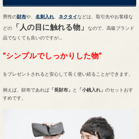
男性の
財布
や、
名刺入れ
、
ネクタイ
などは、取引先やお客様な
「人の目に触れる物」
どの
なので、高級ブランド
品でなくても良いのですが…
“シンプルでしっかりした物”
をプレゼントされると安心して長く使い続ることができます。
例えば、財布であれば
「長財布」
と
「小銭入れ」
のセットおす
すめです。