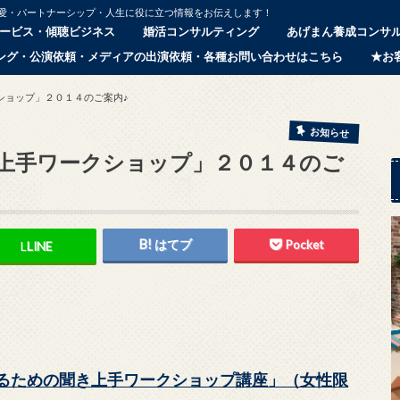
恋愛・パートナーシップ・人生に役に立つ情報をお伝えします！
ービス・傾聴ビジネス
婚活コンサルティング
あげまん養成コンサ
ング・公演依頼・メディアの出演依頼・各種お問い合わせはこちら
★お
ショップ」２０１４のご案内♪
お知らせ
上手ワークショップ」２０１４のご
はてブ
Pocket
L
LINE
なるための聞き上手ワークショップ講座」（女性限