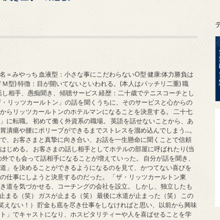
あだ名＝みやっち 血液型：小さな事にこだわらないO型 健康:体力勝負は
Ｍ型) 特徴：目が開いてないといわれる。(本人はパッチリ二重) 職
・話し相手、愚痴聞き、傾聴サービス 経歴：二十歳でテニスコーチとし
ザ・リッツカールトン」の話を聞くうちに、そのサービスと心からの
からリッツカールトンのホテルマンになることを決意する。 二十七
」に転職。 初めて働く外資系の職場。 英語を話せないことから、あ
胃潰瘍や腰にポリープができるまでストレスを溜め込んでしまう…。
中で、お客さまと真摯に向き合い、お話を一生懸命に聞くことで信頼
はじめる。 お客さまの話し相手としてホテルの部屋に呼ばれたり(当
の外でも会って話相手になることが増えていった。 自分が話を聞き、
き道」を決めることができるようになるのを見て、かつてない喜びを
の仕事にしようと決意するのだった。 「ザ・リッツカールトン東
き道を気づかせる、コーチングの会社を設立。 しかし、独立したも
止まる（笑） ガスが止まる（笑） 最後に水道が止まった（笑） この
笑えない！） 貯金も底を尽き仕事をしなければと思い、以前から興味
ート」でキャストになり、ホスピタリティーや人を喜ばせることを学