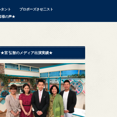
ルタント
プロポーズさせ二スト
客様の声★
★宮 弘智のメディア出演実績★