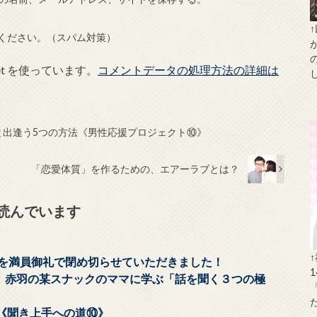
ください。（スパム対策）
et を使っています。
コメントデータの処理方法の詳細は
と出逢う5つの方法《男性応援プロジェクト⑩》
「恋愛体質」を作るための、エアーラブとは？
読んでいます
」を満員御礼で閉め切らせていただきました！
い、赤羽の某スナックのママに学ぶ「話を聞く３つの極
《聞き上手への道⑩》