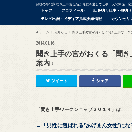
傾聴の専門家 聴き上手宮 弘智が傾聴を通して仕事・人間関係・
トップ
プロフィール
話を聴く仕事・傾聴サ
テレビ出演・メディア掲載実績情報
カウンセリ
ホーム
お知らせ
聞き上手の宮がおくる「聞き上手ワーク
2014.01.16
聞き上手の宮がおくる「聞き
案内♪
ツイート
シェア
「聞き上手ワークショップ２０１４」
は、
→「男性に選ばれる”あげまん女性”に