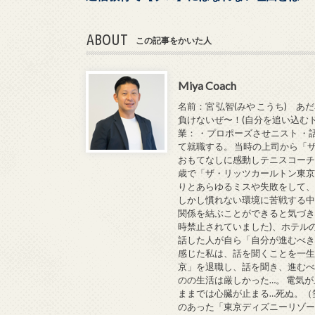
ABOUT
この記事をかいた人
Miya Coach
名前：宮 弘智(みや こうち) 
負けないぜ〜！(自分を追い込むド
業： ・プロポーズさせニスト 
て就職する。 当時の上司から「
おもてなしに感動しテニスコーチ
歳で「ザ・リッツカールトン東京
りとあらゆるミスや失敗をして、
しかし慣れない環境に苦戦する
関係を結ぶことができると気づき
時禁止されていました)、ホテル
話した人が自ら「自分が進むべ
感じた私は、話を聞くことを一生
京」を退職し、話を聞き、進むべ
のの生活は厳しかった…。 電気が
ままでは心臓が止まる…死ぬ。（
のあった「東京ディズニーリゾ