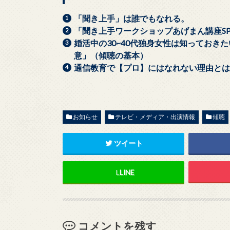
ィ
く
ン
だ
ド
さ
「聞き上手」は誰でもなれる。
ウ
い
で
(
「聞き上手ワークショップあげまん講座S
開
新
き
し
婚活中の30~40代独身女性は知ってお
ま
い
す
ウ
意」（傾聴の基本）
)
ィ
ン
通信教育で【プロ】にはなれない理由と
ド
ウ
で
開
き
ま
す
)
お知らせ
テレビ・メディア・出演情報
傾聴
ツイート
L
LINE
コメントを残す