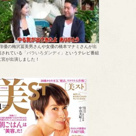
↑俳優の梅沢冨美男さんや女優の橋本マナミさんが出
演されている
「バラいろダンディ」
というテレビ番組
に宮が出演しました！