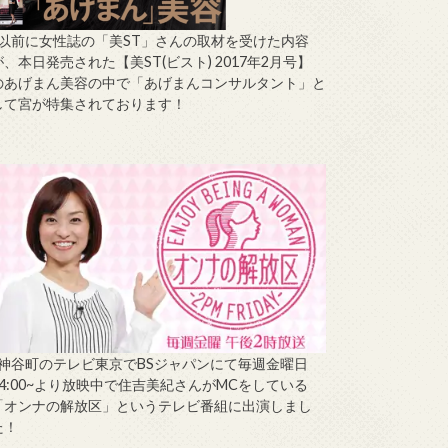
↑以前に女性誌の「美ST」さんの取材を受けた内容
が、本日発売された【美ST(ビスト) 2017年2月号】
のあげまん美容の中で「あげまんコンサルタント」と
して宮が特集されております！
↑神谷町のテレビ東京でBSジャパンにて毎週金曜日
14:00~より放映中で住吉美紀さんがMCをしている
「オンナの解放区」というテレビ番組に出演しまし
た！