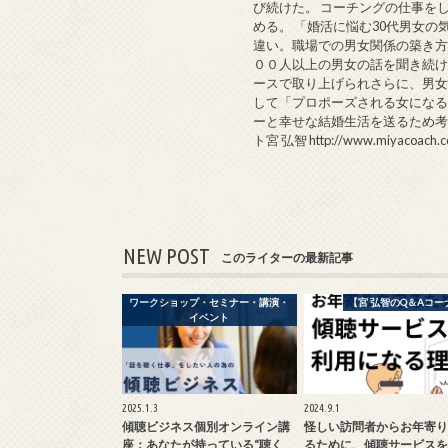
び続けた。 コーチングの仕事を
める。 「婚活に悩む30代男女
違い。職場での男女関係の築き
００人以上の男女の話を聞き続けた
ースで取り上げられさらに、男
して「プロポーズされる女になる
ーと幸せな結婚生活を送るため考
ト宮 弘智 http://www.miyacoach.c
NEW POST
このライターの最新記事
ワークショップ・セミナー・講演・
【宮 弘智のQ＆Aコー
イベント
2025.1.3
2024.9.1
傾聴ビジネス個別オンライン講
怪しい訪問者からお年寄り
座：あなたが持っている“聴く
るために、傾聴サービスを