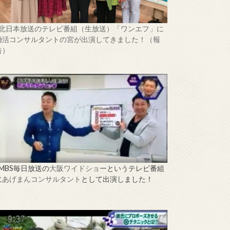
↑北日本放送のテレビ番組（生放送）「ワンエフ」に
婚活コンサルタントの宮が出演してきました！（報
告）
↑MBS毎日放送の
大阪ワイドショー
というテレビ番組
に
あげまんコンサルタント
として出演しました！