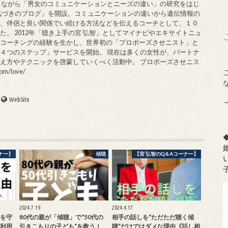
しながら「男女のコミュニケーションとニーズの違い」の研究をはじ
の気づきのブログ」を開設。コミュニケーションの違いから遺伝情報の
方、伴侶と良い関係でい続ける方法などを伝えるコーチとして、１０
。 2012年「聴き上手の宮 弘智」としてマイナビやエキサイトニュ
女コーチングの経験を生かし、世界初の「プロポーズさせニスト」と
４つのステップ」サービスを開始。 現在は多くの女性が、パートナ
え方やテクニックを啓蒙していくべく活動中。 プロポーズさせニス
om/love/
WebSite
ナー】
傾聴
【宮 弘智のQ＆Aコーナー】
2024.7.19
2024.4.17
を守
80代の親が「傾聴」で“50代の
相手の話しを“ただただ聴く傾
利用
引きこもりの子ども”を救う！
聴”だけではダメな理由《話し相