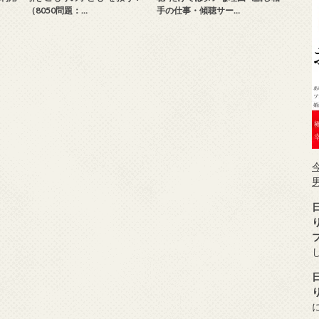
（8050問題：…
手の仕事・傾聴サー…