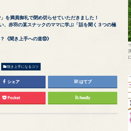
P」を満員御礼で閉め切らせていただきました！
きたい、赤羽の某スナックのママに学ぶ「話を聞く３つの極
は？《聞き上手への道⑩》
聴き上手になるコツ
シェア
はてブ
Pocket
feedly