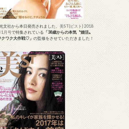
↑光文社から本日発売されました、
美ST(ビスト) 2018
年1月号
で特集されている
「38歳からの本気〝婚活〟
ワクワク大作戦♡」
の監修をさせていただきました！