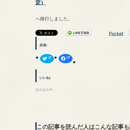
定）
へ移行しました。
Pocket
共有:
ク
F
リ
a
ッ
c
ク
e
し
b
て
o
いいね:
T
o
w
k
i
で
t
共
読み込み中…
t
有
e
す
r
る
で
に
共
は
有
ク
(
リ
新
ッ
し
ク
い
し
この記事を読んだ人はこんな記事も
ウ
て