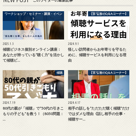
このライターの最新記事
ワークショップ・セミナー・講演・イベン
【宮 弘智のQ＆Aコーナー】
ト
2025.1.3
2024.9.1
傾聴ビジネス個別オンライン講座：
怪しい訪問者からお年寄りを守るた
あなたが持っている“聴く力”を活かし
めに、傾聴サービスを利用になる理
て傾聴ビ…
由
傾聴
【宮 弘智のQ＆Aコーナー】
2024.7.19
2024.4.17
80代の親が「傾聴」で“50代の引きこ
相手の話しを“ただただ聴く傾聴”だけ
もりの子ども”を救う！（8050問題：
ではダメな理由《話し相手の仕事・
…
傾聴サー…