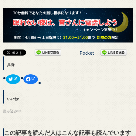
Pocket
共有:
ク
F
リ
a
ッ
c
ク
e
し
b
て
o
いいね:
T
o
w
k
i
で
t
共
読み込み中…
t
有
e
す
r
る
で
に
共
は
この記事を読んだ人はこんな記事も読んでいます
有
ク