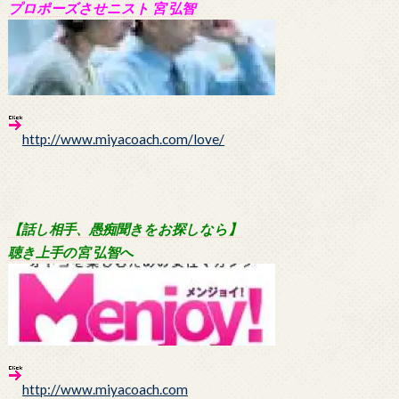
プロポーズさせニスト 宮 弘智
http://www.miyacoach.com/love/
【話し相手、愚痴聞きをお探しなら】
聴き上手の宮 弘智へ
http://www.miyacoach.com