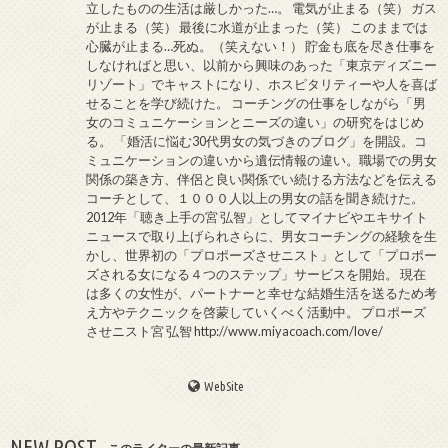
立したものの生活は厳しかった…。 電気が止まる（笑） ガス
が止まる（笑） 最後に水道が止まった（笑） このままでは
心臓が止まる…死ぬ。（笑えない！） 貯金も底を尽き仕事を
しなければと思い、以前から興味のあった「東京ディズニー
リゾート」でキャストになり、ホスピタリティーや人を喜ば
せることを学び続けた。 コーチングの仕事をしながら「男
女のコミュニケーションとニーズの違い」の研究をはじめ
る。 「婚活に悩む30代男女の気づきのブログ」を開設。コ
ミュニケーションの違いから遺伝情報の違い。職場での男女
関係の築き方、伴侶と良い関係でい続ける方法などを伝える
コーチとして、１０００人以上の男女の話を聞き続けた。
2012年「聴き上手の宮 弘智」としてマイナビやエキサイト
ニュースで取り上げられさらに、男女コーチングの経験を生
かし、世界初の「プロポーズさせニスト」として「プロポー
ズされる女になる４つのステップ」サービスを開始。 現在
は多くの女性が、パートナーと幸せな結婚生活を送るため考
え方やテクニックを啓蒙していくべく活動中。 プロポーズ
させニスト宮 弘智 http://www.miyacoach.com/love/
WebSite
NEW POST