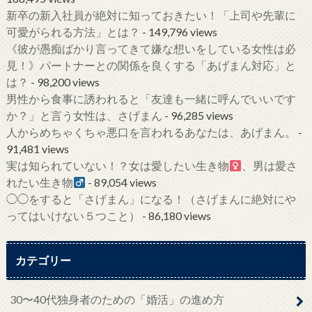
新卒の新入社員が絶対に知っておきたい！「上司や先輩に
可愛がられる方法」とは？
- 149,796 views
《彼が愚痴ばかり言ってきて嫌な想いをしている女性は必
見！》パートナーとの関係を良くする「あげまん対応」と
は？
- 98,200 views
男性から食事に誘われると「友達も一緒に呼んでいいです
か？」と言う女性は、さげまん
- 96,285 views
人からめちゃくちゃ悪口を言われるあなたは、あげまん。
-
91,481 views
実は知られていない！？女は愛したい生き物
、男は愛さ
れたい生き物
- 89,054 views
◯◯をすると「さげまん」になる！（さげまんに絶対にや
ってはいけない５つこと）
- 86,180 views
カテゴリー
30〜40代独身者のための「婚活」の進め方