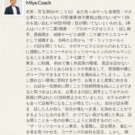
Miya Coach
名前：宮 弘智(みや こうち) あだ名＝みやっち 血液型：小さ
な事にこだわらないO型 健康:体力勝負は負けないぜ〜！(自
分を追い込むドＭ型) 特徴：目が開いてないといわれる。(本
人はパッチリ二重) 職業： ・プロポーズさせニスト ・話し相
手、愚痴聞き、傾聴サービス 経歴：二十歳でテニスコーチ
として就職する。 当時の上司から「ザ・リッツカールト
ン」の話を聞くうちに、そのサービスと心からのおもてなし
に感動しテニスコーチからリッツカールトンのホテルマンに
なることを決意する。 二十七歳で「ザ・リッツカールトン
東京」に転職。 初めて働く外資系の職場。 英語を話せない
ことから、ありとあらゆるミスや失敗をして、胃潰瘍や腰に
ポリープができるまでストレスを溜め込んでしまう…。 しか
し慣れない環境に苦戦する中で、お客さまと真摯に向き合
い、お話を一生懸命に聞くことで信頼関係を結ぶことができ
ると気づきはじめる。 お客さまの話し相手としてホテルの
部屋に呼ばれたり(当時禁止されていました)、ホテルの外で
も会って話相手になることが増えていった。 自分が話を聞
き、話した人が自ら「自分が進むべき道」を決めることがで
きるようになるのを見て、かつてない喜びを感じた私は、話
を聞くことを一生の仕事にしようと決意するのだった。
「ザ・リッツカールトン東京」を退職し、話を聞き、進むべ
き道を気づかせる、コーチングの会社を設立。 しかし、独