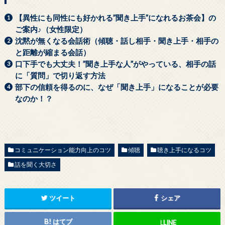
(
リ
新
ッ
し
ク
【異性にも同性にも好かれる”聞き上手”になれるお茶会】の
い
し
ウ
て
ご案内♪（女性限定）
ィ
く
ン
だ
沈黙が無くなる会話術（傾聴・話し相手・聞き上手・相手の
ド
さ
ウ
い
と距離が縮まる会話）
で
(
開
新
口下手でも大丈夫！”聞き上手な人”がやっている、相手の話
き
し
ま
い
に「質問」で切り返す方法
す
ウ
)
ィ
部下の信頼を得るのに、なぜ「聞き上手」になることが必要
ン
ド
なのか！？
ウ
で
開
き
ま
す
)
コミュニケーション能力向上のコツ
傾聴
聴き上手になるコツ
話を聞く大切さ
ツイート
シェア
はてブ
L
LINE