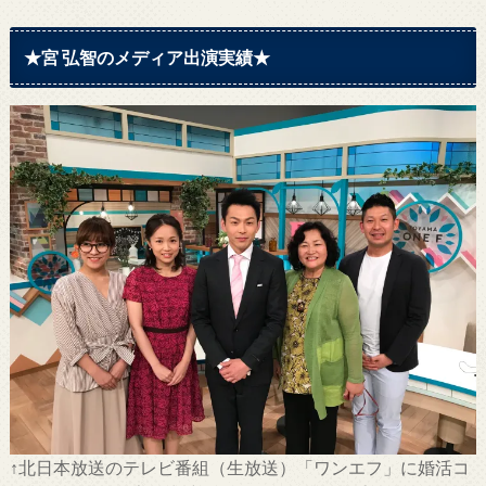
★宮 弘智のメディア出演実績★
↑北日本放送のテレビ番組（生放送）「ワンエフ」に婚活コ