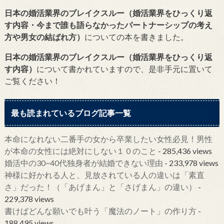
日本の婚活業界のブレイクスルー（婚活業界をひっくり返
す内容・今まで誰も語らなかったパートナーシップの考え
方や男女の結ばれ方）
についての本を書きました。
日本の婚活業界のブレイクスルー（婚活業界をひっくり返
す内容）
について書かれていますので、是非手元に置いて
ご覧ください！
最も読まれているブログ記事一覧
本命になれない二番手の女から卒業したい女性必見！男性
が本命の女性には絶対にしない１０のこと
- 285,436 views
婚活中の30~40代独身者が結婚できない理由
- 233,978 views
神様に好かれる人と、見放されている人の違いは「素直
さ」だった！（「あげまん」と「さげまん」の違い）
-
229,378 views
書けばどんな願いでも叶う「魔法のノート」の作り方
-
188,495 views