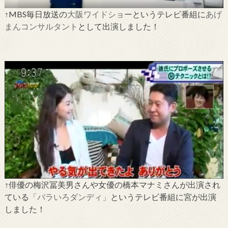
↑MBS毎日放送の
大阪ワイドショー
というテレビ番組に
あげ
まんコンサルタント
として出演しました！
↑俳優の梅沢冨美男さんや女優の橋本マナミさんが出演され
ている
「バラいろダンディ」
というテレビ番組に宮が出演
しました！