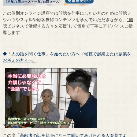
この個別オンライン講座では傾聴を仕事にしたい方のために傾聴ノ
ウハウやスキルや顧客獲得コンテンツを学んでいただきながら、
“傾
聴ビジネスで活躍する方々を応援”
して個別で丁寧にアドバイスご指
導します！
◆「人の話を聞く仕事」を始めたい方へ（傾聴で起業または副業を
お考えの方々へ）
<
この度
「高齢者の話を親身になって聞いてあげられる人を育てよ