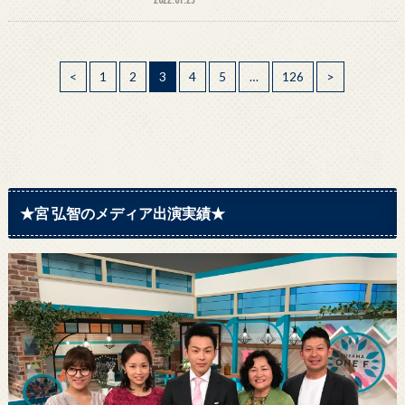
<
1
2
3
4
5
…
126
>
★宮 弘智のメディア出演実績★