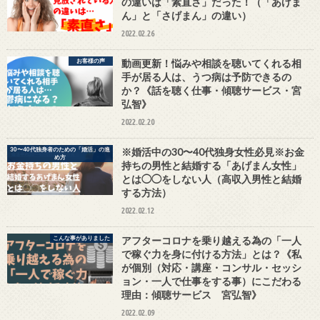
の違いは「素直さ」だった！（「あげま
ん」と「さげまん」の違い）
2022.02.26
お客様の声
動画更新！悩みや相談を聴いてくれる相
手が居る人は、うつ病は予防できるの
か？《話を聴く仕事・傾聴サービス・宮
弘智》
2022.02.20
30〜40代独身者のための「婚活」の進
※婚活中の30〜40代独身女性必見※お金
め方
持ちの男性と結婚する「あげまん女性」
とは◯◯をしない人（高収入男性と結婚
する方法）
2022.02.12
こんな事がありました
アフターコロナを乗り越える為の「一人
で稼ぐ力を身に付ける方法」とは？《私
が個別（対応・講座・コンサル・セッシ
ョン・一人で仕事をする事）にこだわる
理由：傾聴サービス 宮弘智》
2022.02.09