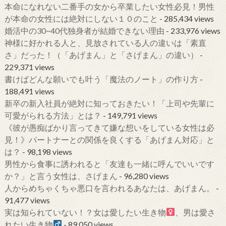
本命になれない二番手の女から卒業したい女性必見！男性
が本命の女性には絶対にしない１０のこと
- 285,434 views
婚活中の30~40代独身者が結婚できない理由
- 233,976 views
神様に好かれる人と、見放されている人の違いは「素直
さ」だった！（「あげまん」と「さげまん」の違い）
-
229,371 views
書けばどんな願いでも叶う「魔法のノート」の作り方
-
188,491 views
新卒の新入社員が絶対に知っておきたい！「上司や先輩に
可愛がられる方法」とは？
- 149,791 views
《彼が愚痴ばかり言ってきて嫌な想いをしている女性は必
見！》パートナーとの関係を良くする「あげまん対応」と
は？
- 98,198 views
男性から食事に誘われると「友達も一緒に呼んでいいです
か？」と言う女性は、さげまん
- 96,280 views
人からめちゃくちゃ悪口を言われるあなたは、あげまん。
-
91,477 views
実は知られていない！？女は愛したい生き物
、男は愛さ
れたい生き物
- 89,050 views