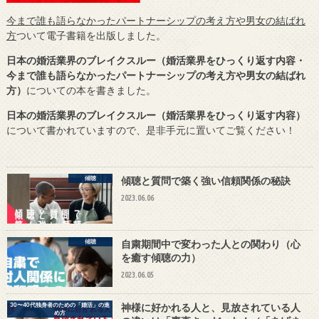
今まで誰も語らなかったパートナーシップの考え方や男女の結ばれ
方
ついて電子書籍を出版しました。
日本の婚活業界のブレイクスルー（婚活業界をひっくり返す内容・
今まで誰も語らなかったパートナーシップの考え方や男女の結ばれ
方）
についての本を書きました。
日本の婚活業界のブレイクスルー（婚活業界をひっくり返す内容）
について書かれていますので、是非手元に置いてご覧ください！
傾聴
傾聴と質問で築く強い信頼関係の秘訣
2023.06.06
傾聴
自粛期間中で変わった人との関わり（心
を癒す傾聴の力）
2023.06.05
30〜40代独身者のための「婚活」の進
神様に好かれる人と、見放されている人
め方