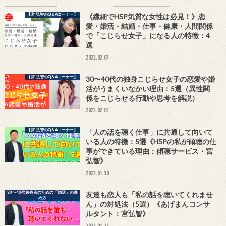
【宮 弘智のQ＆Aコーナー】
《繊細でHSP気質な女性は必見！》恋
愛・婚活・結婚・仕事・健康・人間関係
で「こじらせ女子」になる人の特徴：4
選
2022.02.07
【宮 弘智のQ＆Aコーナー】
30〜40代の独身こじらせ女子の恋愛や婚
活がうまくいなかい理由：5選（異性関
係をこじらせる行動や思考を解説）
2022.02.05
【宮 弘智のQ＆Aコーナー】
「人の話を聴く仕事」に共通して向いて
いる人の特徴：5選《HSPの私が傾聴の仕
事ができている理由：傾聴サービス・宮
弘智》
2022.01.30
30〜40代独身者のための「婚活」の進
友達も恋人も「私の話を聴いてくれませ
め方
ん」の対処法（5選）《あげまんコンサ
ルタント：宮弘智》
2022.01.23