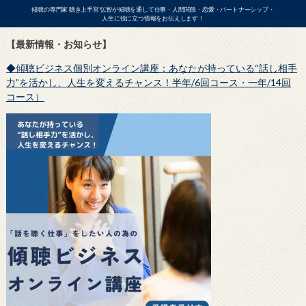
傾聴の専門家 聴き上手宮 弘智が傾聴を通して仕事・人間関係・恋愛・パートナーシップ・
人生に役に立つ情報をお伝えします！
【最新情報・お知らせ】
◆傾聴ビジネス個別オンライン講座：あなたが持っている“話し相手
ビジネス
力”を活かし、人生を変えるチャンス！半年/6回コース・一年/14回
コース）
アの出演依頼・各種お問い合わせはこ