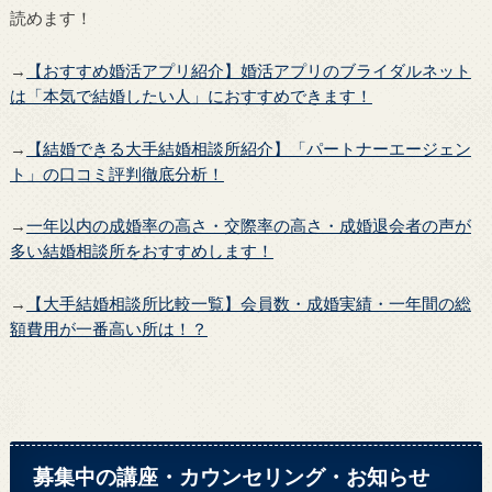
読めます！
→
【おすすめ婚活アプリ紹介】婚活アプリのブライダルネット
は「本気で結婚したい人」におすすめできます！
→
【結婚できる大手結婚相談所紹介】「パートナーエージェン
ト」の口コミ評判徹底分析！
→
一年以内の成婚率の高さ・交際率の高さ・成婚退会者の声が
多い結婚相談所をおすすめします！
→
【大手結婚相談所比較一覧】会員数・成婚実績・一年間の総
額費用が一番高い所は！？
募集中の講座・カウンセリング・お知らせ