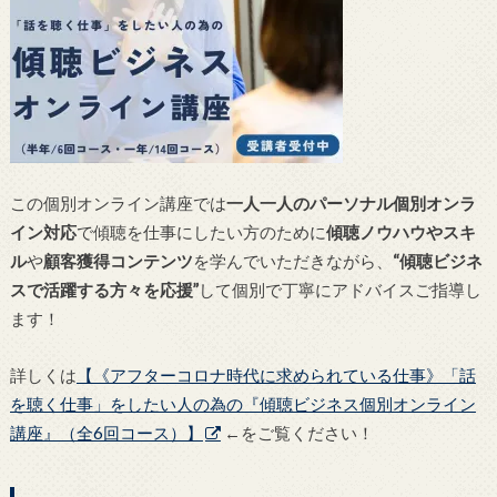
この個別オンライン講座では
一人一人のパーソナル個別オンラ
イン対応
で傾聴を仕事にしたい方のために
傾聴ノウハウやスキ
ル
や
顧客獲得コンテンツ
を学んでいただきながら、
“傾聴ビジネ
スで活躍する方々を応援”
して個別で丁寧にアドバイスご指導し
ます！
詳しくは
【《アフターコロナ時代に求められている仕事》「話
を聴く仕事」をしたい人の為の『傾聴ビジネス個別オンライン
講座』（全6回コース）】
←をご覧ください！