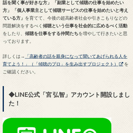
話を聞く事が好きな方」
「副業として傾聴の仕事を始めたい
方」
「個人事業主として傾聴サービスの仕事を始めたいと考え
ている方」
を育てて、今後の超高齢者社会や引きこもりなどの
問題解決をするべく
傾聴という仕事を社会的に広めるべく活動
をしたり、
傾聴を仕事をする仲間たち
を増やして行きたいと思
っております。
詳しくは→
「高齢者の話を親身になって聞いてあげられる人を
育てよう！」（「傾聴のプロ」を生み出すプロジェクト）
を
ご確認ください。
◆LINE公式「宮 弘智」アカウント開設しまし
た！