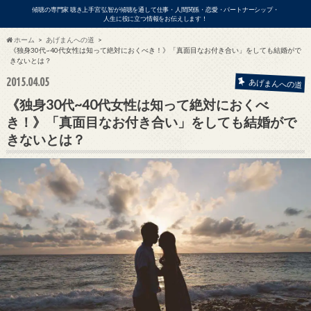
傾聴の専門家 聴き上手宮 弘智が傾聴を通して仕事・人間関係・恋愛・パートナーシップ・
人生に役に立つ情報をお伝えします！
ホーム
あげまんへの道
《独身30代~40代女性は知って絶対におくべき！》「真面目なお付き合い」をしても結婚がで
きないとは？
ビジネス
2015.04.05
あげまんへの道
《独身30代~40代女性は知って絶対におくべ
き！》「真面目なお付き合い」をしても結婚がで
きないとは？
アの出演依頼・各種お問い合わせはこ