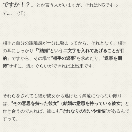
ですか！？」
とか言う人がいますが、それはNGですっ
て…。（汗）
相手と自分の距離感が十分に狭まってから、それとなく、相手
の耳にしっかり
「”結婚”という二文字を入れてあげることが目
的」
ですから、その場で
”相手の返事”
を求めたり、
”返事を期
待”
せずに、流すぐらいができれば上出来です。
それらをされても彼が彼女から逃げたり疎遠にならない限り
は、
”その意思を持った彼女”（結婚の意思を持っている彼女）
と
付き合うのであれば、彼にも
”それなりの思いや覚悟”
があるんで
すって。