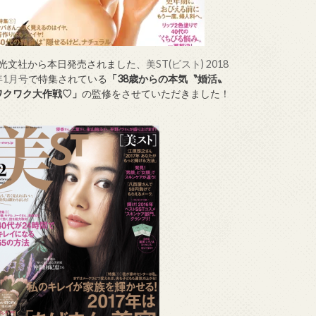
↑光文社から本日発売されました、
美ST(ビスト) 2018
年1月号
で特集されている
「38歳からの本気〝婚活〟
ワクワク大作戦♡」
の監修をさせていただきました！