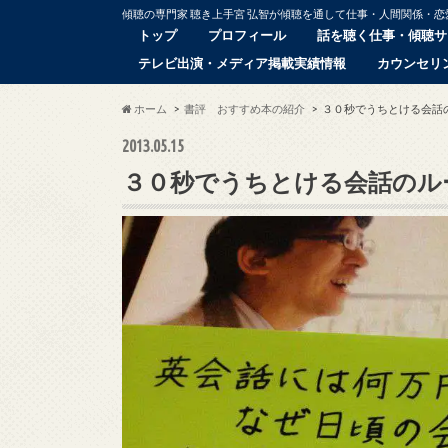
傾聴の専門家 聴き上手宮 弘智が傾聴を通して仕事・人間関係・
トップ
プロフィール
話を聴く仕事・傾聴サ
テレビ出演・メディア掲載実績情報
カウンセリ
ホーム
書評 おすすめ本の紹介
３０秒でうちとける会話
2013.05.15
３０秒でうちとける会話のル