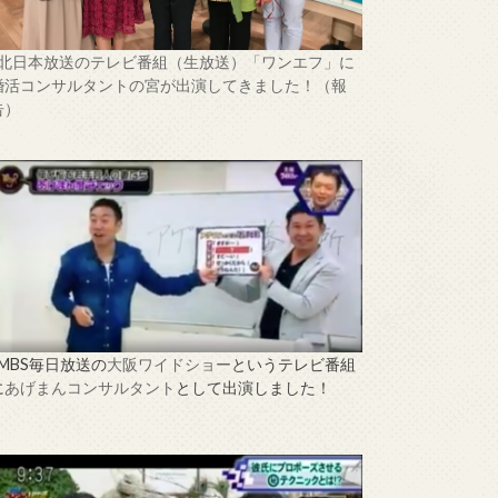
↑北日本放送のテレビ番組（生放送）「ワンエフ」に
婚活コンサルタントの宮が出演してきました！（報
告）
↑MBS毎日放送の
大阪ワイドショー
というテレビ番組
に
あげまんコンサルタント
として出演しました！