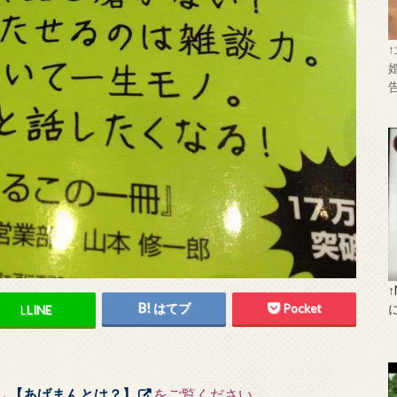
はてブ
Pocket
L
LINE
→
【あげまんとは？】
をご覧ください。