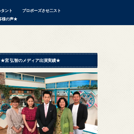
ルタント
プロポーズさせ二スト
客様の声★
★宮 弘智のメディア出演実績★