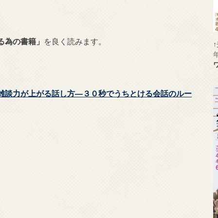
る為の書籍」
を良く読みます。
雑談力が上がる話し方―３０秒でうちとける会話のルー