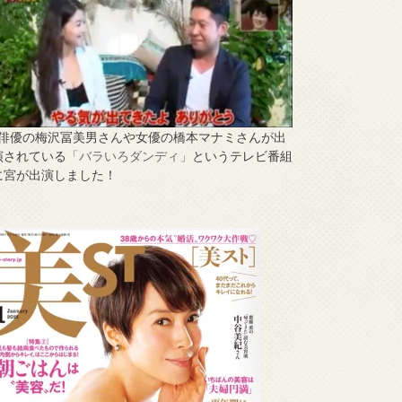
↑俳優の梅沢冨美男さんや女優の橋本マナミさんが出
演されている
「バラいろダンディ」
というテレビ番組
に宮が出演しました！