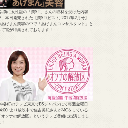
↑以前に女性誌の「美ST」さんの取材を受けた内容
が、本日発売された【美ST(ビスト) 2017年2月号】
のあげまん美容の中で「あげまんコンサルタント」と
して宮が特集されております！
↑神谷町のテレビ東京でBSジャパンにて毎週金曜日
14:00~より放映中で住吉美紀さんがMCをしている
「オンナの解放区」というテレビ番組に出演しまし
た！