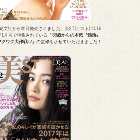
↑光文社から本日発売されました、
美ST(ビスト) 2018
年1月号
で特集されている
「38歳からの本気〝婚活〟
ワクワク大作戦♡」
の監修をさせていただきました！