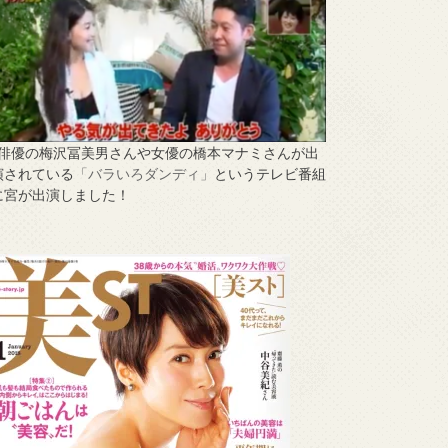
↑俳優の梅沢冨美男さんや女優の橋本マナミさんが出
演されている
「バラいろダンディ」
というテレビ番組
に宮が出演しました！