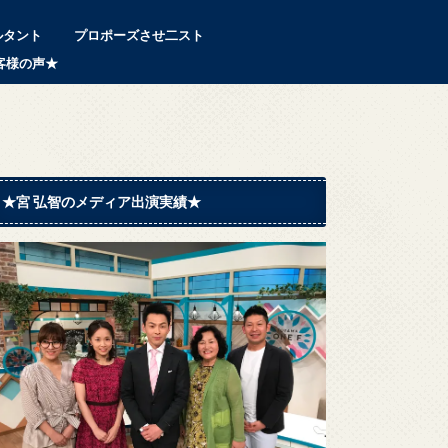
ルタント
プロポーズさせ二スト
客様の声★
★宮 弘智のメディア出演実績★