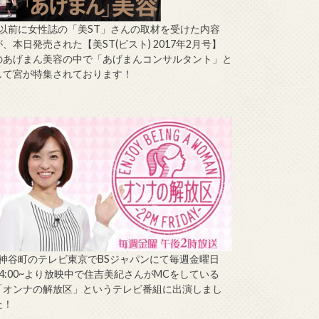
↑以前に女性誌の「美ST」さんの取材を受けた内容
が、本日発売された【美ST(ビスト) 2017年2月号】
のあげまん美容の中で「あげまんコンサルタント」と
して宮が特集されております！
↑神谷町のテレビ東京でBSジャパンにて毎週金曜日
14:00~より放映中で住吉美紀さんがMCをしている
「オンナの解放区」というテレビ番組に出演しまし
た！