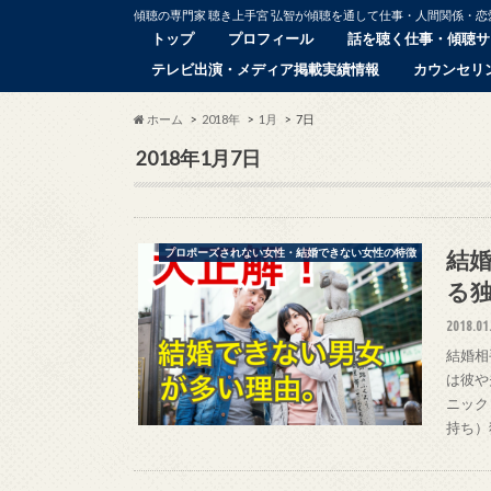
傾聴の専門家 聴き上手宮 弘智が傾聴を通して仕事・人間関係・
トップ
プロフィール
話を聴く仕事・傾聴サ
テレビ出演・メディア掲載実績情報
カウンセリ
ホーム
2018年
1月
7日
2018年1月7日
結婚
プロポーズされない女性・結婚できない女性の特徴
る
2018.01
結婚相
は彼や
ニック
持ち）