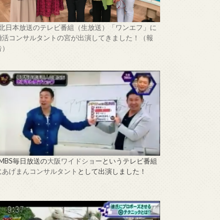
↑北日本放送のテレビ番組（生放送）「ワンエフ」に
婚活コンサルタントの宮が出演してきました！（報
告）
↑MBS毎日放送の
大阪ワイドショー
というテレビ番組
に
あげまんコンサルタント
として出演しました！