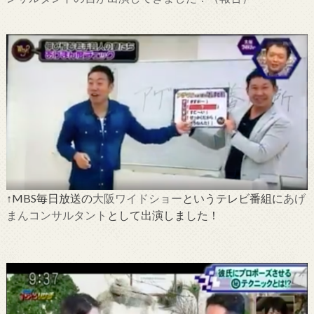
↑MBS毎日放送の
大阪ワイドショー
というテレビ番組に
あげ
まんコンサルタント
として出演しました！