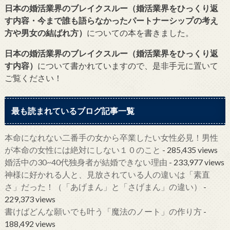
日本の婚活業界のブレイクスルー（婚活業界をひっくり返
す内容・今まで誰も語らなかったパートナーシップの考え
方や男女の結ばれ方）
についての本を書きました。
日本の婚活業界のブレイクスルー（婚活業界をひっくり返
す内容）
について書かれていますので、是非手元に置いて
ご覧ください！
最も読まれているブログ記事一覧
本命になれない二番手の女から卒業したい女性必見！男性
が本命の女性には絶対にしない１０のこと
- 285,435 views
婚活中の30~40代独身者が結婚できない理由
- 233,977 views
神様に好かれる人と、見放されている人の違いは「素直
さ」だった！（「あげまん」と「さげまん」の違い）
-
229,373 views
書けばどんな願いでも叶う「魔法のノート」の作り方
-
188,492 views