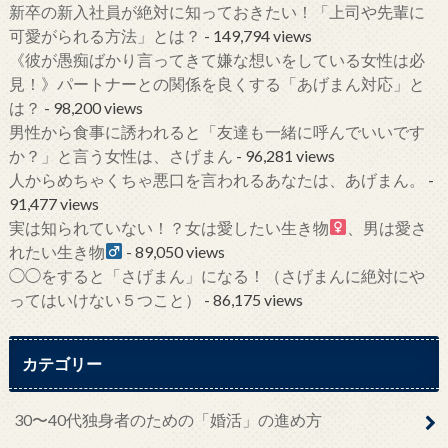
新卒の新入社員が絶対に知っておきたい！「上司や先輩に
可愛がられる方法」とは？
- 149,794 views
《彼が愚痴ばかり言ってきて嫌な想いをしている女性は必
見！》パートナーとの関係を良くする「あげまん対応」と
は？
- 98,200 views
男性から食事に誘われると「友達も一緒に呼んでいいです
か？」と言う女性は、さげまん
- 96,281 views
人からめちゃくちゃ悪口を言われるあなたは、あげまん。
-
91,477 views
実は知られていない！？女は愛したい生き物
、男は愛さ
れたい生き物
- 89,050 views
◯◯をすると「さげまん」になる！（さげまんに絶対にや
ってはいけない５つこと）
- 86,175 views
カテゴリー
30〜40代独身者のための「婚活」の進め方