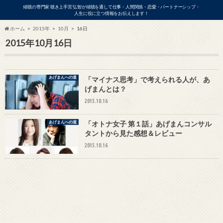
傾聴の専門家 聴き上手宮 弘智が傾聴を通して仕事・人間関係・恋愛・パートナーシップ・
人生に役に立つ情報をお伝えします！
ホーム
2015年
10月
16日
2015年10月16日
ビジネス
あげまんへの道
「マイナス思考」で考えられる人が、あ
げまんとは？
2015.10.16
あげまんへの道
「オトナ女子 第１話」あげまんコンサル
タントから見た感想＆レビュー
2015.10.16
アの出演依頼・各種お問い合わせはこ