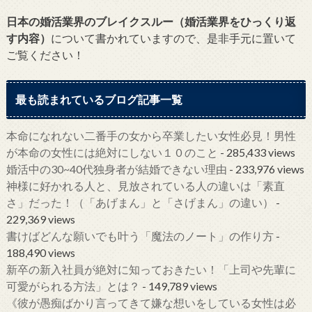
日本の婚活業界のブレイクスルー（婚活業界をひっくり返
す内容）
について書かれていますので、是非手元に置いて
ご覧ください！
最も読まれているブログ記事一覧
本命になれない二番手の女から卒業したい女性必見！男性
が本命の女性には絶対にしない１０のこと
- 285,433 views
婚活中の30~40代独身者が結婚できない理由
- 233,976 views
神様に好かれる人と、見放されている人の違いは「素直
さ」だった！（「あげまん」と「さげまん」の違い）
-
229,369 views
書けばどんな願いでも叶う「魔法のノート」の作り方
-
188,490 views
新卒の新入社員が絶対に知っておきたい！「上司や先輩に
可愛がられる方法」とは？
- 149,789 views
《彼が愚痴ばかり言ってきて嫌な想いをしている女性は必