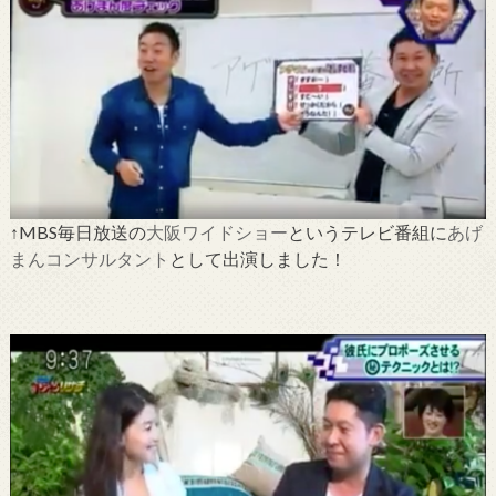
↑MBS毎日放送の
大阪ワイドショー
というテレビ番組に
あげ
まんコンサルタント
として出演しました！