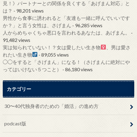
見！》パートナーとの関係を良くする「あげまん対応」と
は？
- 98,201 views
男性から食事に誘われると「友達も一緒に呼んでいいです
か？」と言う女性は、さげまん
- 96,285 views
人からめちゃくちゃ悪口を言われるあなたは、あげまん。
-
91,482 views
実は知られていない！？女は愛したい生き物
、男は愛さ
れたい生き物
- 89,055 views
◯◯をすると「さげまん」になる！（さげまんに絶対にや
ってはいけない５つこと）
- 86,180 views
カテゴリー
30〜40代独身者のための「婚活」の進め方
podcast版