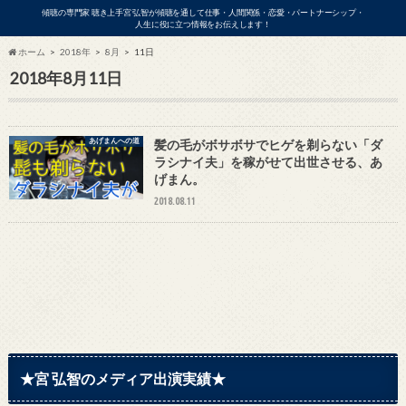
傾聴の専門家 聴き上手宮 弘智が傾聴を通して仕事・人間関係・恋愛・パートナーシップ・
人生に役に立つ情報をお伝えします！
ホーム
2018年
8月
11日
2018年8月11日
ビジネス
あげまんへの道
髪の毛がボサボサでヒゲを剃らない「ダ
ラシナイ夫」を稼がせて出世させる、あ
げまん。
2018.08.11
アの出演依頼・各種お問い合わせはこ
★宮 弘智のメディア出演実績★