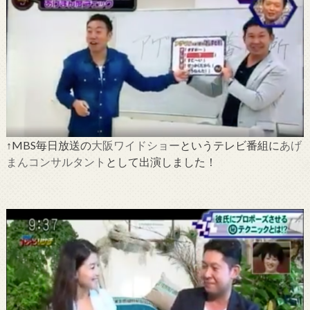
↑MBS毎日放送の
大阪ワイドショー
というテレビ番組に
あげ
まんコンサルタント
として出演しました！