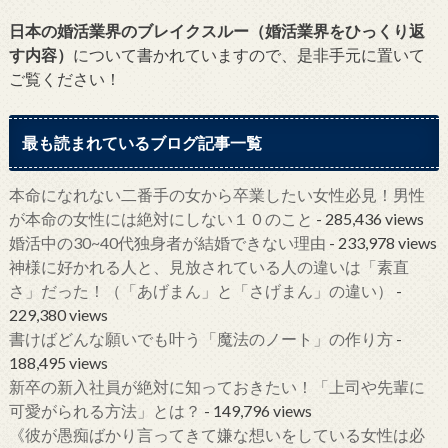
日本の婚活業界のブレイクスルー（婚活業界をひっくり返
す内容）
について書かれていますので、是非手元に置いて
ご覧ください！
最も読まれているブログ記事一覧
本命になれない二番手の女から卒業したい女性必見！男性
が本命の女性には絶対にしない１０のこと
- 285,436 views
婚活中の30~40代独身者が結婚できない理由
- 233,978 views
神様に好かれる人と、見放されている人の違いは「素直
さ」だった！（「あげまん」と「さげまん」の違い）
-
229,380 views
書けばどんな願いでも叶う「魔法のノート」の作り方
-
188,495 views
新卒の新入社員が絶対に知っておきたい！「上司や先輩に
可愛がられる方法」とは？
- 149,796 views
《彼が愚痴ばかり言ってきて嫌な想いをしている女性は必