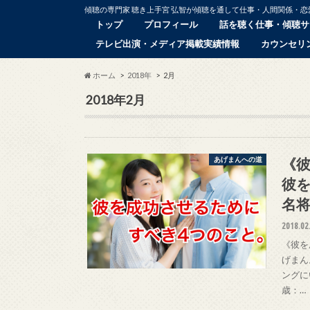
傾聴の専門家 聴き上手宮 弘智が傾聴を通して仕事・人間関係・
トップ
プロフィール
話を聴く仕事・傾聴サ
テレビ出演・メディア掲載実績情報
カウンセリ
ホーム
2018年
2月
2018年2月
《
あげまんへの道
彼
名
2018.02
《彼を
げまん
ングに
歳：…