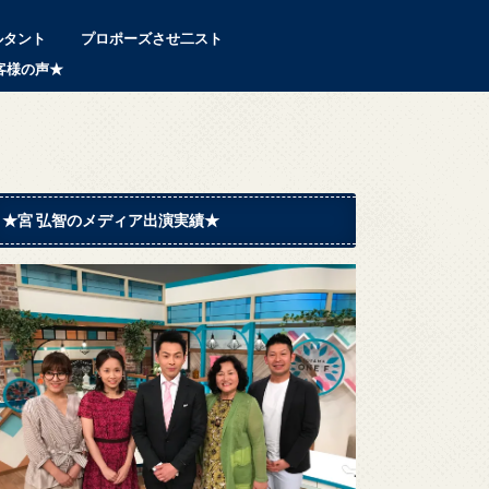
ルタント
プロポーズさせ二スト
客様の声★
★宮 弘智のメディア出演実績★