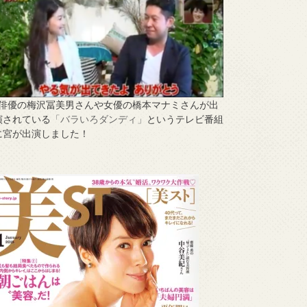
↑俳優の梅沢冨美男さんや女優の橋本マナミさんが出
演されている
「バラいろダンディ」
というテレビ番組
に宮が出演しました！