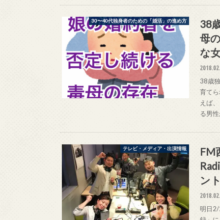
38
30〜40代独身者のための「婚活」の進め方
母の
な
2018.02
38歳
育てら
えば、
る男性
FM
テレビ・メディア・出演情報
Ra
ン
2018.02
明日2
録」に