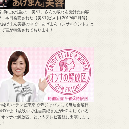
↑以前に女性誌の「美ST」さんの取材を受けた内容
が、本日発売された【美ST(ビスト) 2017年2月号】
のあげまん美容の中で「あげまんコンサルタント」と
して宮が特集されております！
↑神谷町のテレビ東京でBSジャパンにて毎週金曜日
14:00~より放映中で住吉美紀さんがMCをしている
「オンナの解放区」というテレビ番組に出演しまし
た！