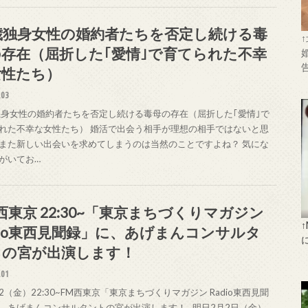
歳独身女性の婚約者たちを否定し続ける毒
存在（屈折した｢愛情｣で育てられた不幸
女性たち）
.03
独身女性の婚約者たちを否定し続ける毒母の存在（屈折した｢愛情｣で
れた不幸な女性たち） 婚活で出会う相手が理想の相手ではないと思
また新しい出会いを求めてしまうのは当然のことですよね？ 気にな
がいてお…
西東京 22:30~「東京まちづくりマガジン
dio東西見聞録」に、あげまんコンサルタ
トの宮が出演します！
.01
/2（金）22:30~FM西東京「東京まちづくりマガジン Radio東西見聞
、あげまんコンサルタントの宮が出演します！ 明日2月2日（金）