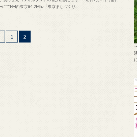
0〜にてFM西東京84.2Mhz「東京まちづくり…
<
1
2