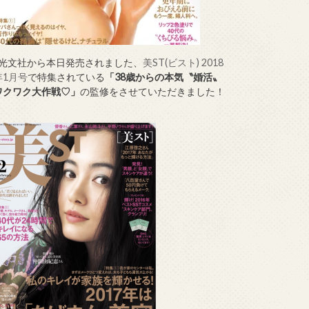
↑光文社から本日発売されました、
美ST(ビスト) 2018
年1月号
で特集されている
「38歳からの本気〝婚活〟
ワクワク大作戦♡」
の監修をさせていただきました！