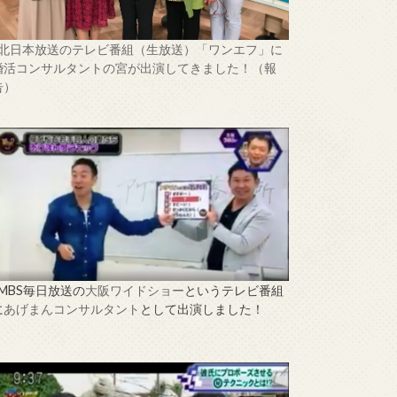
↑北日本放送のテレビ番組（生放送）「ワンエフ」に
婚活コンサルタントの宮が出演してきました！（報
告）
↑MBS毎日放送の
大阪ワイドショー
というテレビ番組
に
あげまんコンサルタント
として出演しました！