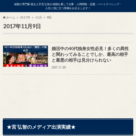
傾聴の専門家 聴き上手宮 弘智が傾聴を通して仕事・人間関係・恋愛・パートナーシップ・
人生に役に立つ情報をお伝えします！
ホーム
2017年
11月
9日
2017年11月9日
ビジネス
30〜40代独身者のための「婚活」の進
婚活中の40代独身女性必見！多くの異性
め方
と関わってみることでしか、最高の相手
と最悪の相手は見分けられない
2017.11.09
アの出演依頼・各種お問い合わせはこ
★宮 弘智のメディア出演実績★