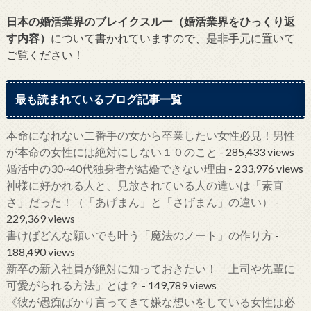
日本の婚活業界のブレイクスルー（婚活業界をひっくり返
す内容）
について書かれていますので、是非手元に置いて
ご覧ください！
最も読まれているブログ記事一覧
本命になれない二番手の女から卒業したい女性必見！男性
が本命の女性には絶対にしない１０のこと
- 285,433 views
婚活中の30~40代独身者が結婚できない理由
- 233,976 views
神様に好かれる人と、見放されている人の違いは「素直
さ」だった！（「あげまん」と「さげまん」の違い）
-
229,369 views
書けばどんな願いでも叶う「魔法のノート」の作り方
-
188,490 views
新卒の新入社員が絶対に知っておきたい！「上司や先輩に
可愛がられる方法」とは？
- 149,789 views
《彼が愚痴ばかり言ってきて嫌な想いをしている女性は必