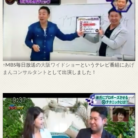
↑MBS毎日放送の
大阪ワイドショー
というテレビ番組に
あげ
まんコンサルタント
として出演しました！