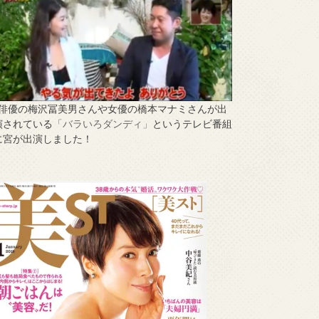
↑俳優の梅沢冨美男さんや女優の橋本マナミさんが出
演されている
「バラいろダンディ」
というテレビ番組
に宮が出演しました！