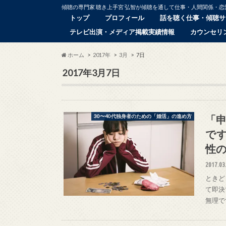
傾聴の専門家 聴き上手宮 弘智が傾聴を通して仕事・人間関係・
トップ
プロフィール
話を聴く仕事・傾聴サ
テレビ出演・メディア掲載実績情報
カウンセリ
ホーム
2017年
3月
7日
2017年3月7日
「
30〜40代独身者のための「婚活」の進め方
です
性
2017.03
ときど
て即決
無理で