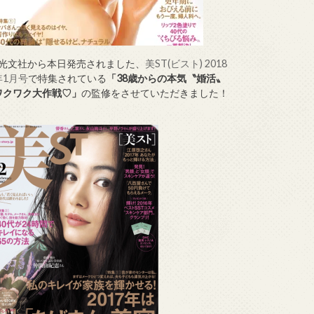
↑光文社から本日発売されました、
美ST(ビスト) 2018
年1月号
で特集されている
「38歳からの本気〝婚活〟
ワクワク大作戦♡」
の監修をさせていただきました！