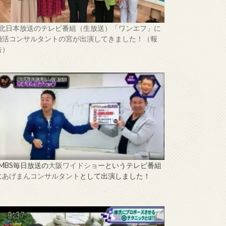
↑北日本放送のテレビ番組（生放送）「ワンエフ」に
婚活コンサルタントの宮が出演してきました！（報
告）
↑MBS毎日放送の
大阪ワイドショー
というテレビ番組
に
あげまんコンサルタント
として出演しました！