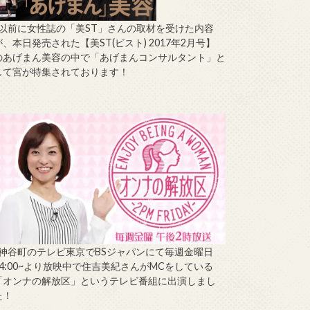
↑以前に女性誌の「美ST」さんの取材を受けた内容
が、本日発売された【美ST(ビスト) 2017年2月号】
のあげまん美容の中で「あげまんコンサルタント」と
して宮が特集されております！
↑神谷町のテレビ東京でBSジャパンにて毎週金曜日
14:00~より放映中で住吉美紀さんがMCをしている
「オンナの解放区」というテレビ番組に出演しまし
た！