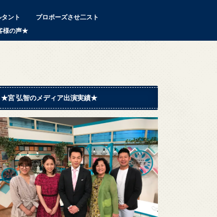
ルタント
プロポーズさせ二スト
客様の声★
★宮 弘智のメディア出演実績★