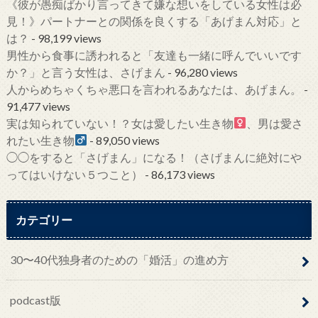
《彼が愚痴ばかり言ってきて嫌な想いをしている女性は必
見！》パートナーとの関係を良くする「あげまん対応」と
は？
- 98,199 views
男性から食事に誘われると「友達も一緒に呼んでいいです
か？」と言う女性は、さげまん
- 96,280 views
人からめちゃくちゃ悪口を言われるあなたは、あげまん。
-
91,477 views
実は知られていない！？女は愛したい生き物
、男は愛さ
れたい生き物
- 89,050 views
◯◯をすると「さげまん」になる！（さげまんに絶対にや
ってはいけない５つこと）
- 86,173 views
カテゴリー
30〜40代独身者のための「婚活」の進め方
podcast版