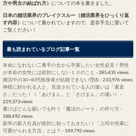
方や男女の結ばれ方）
についての本を書きました。
日本の婚活業界のブレイクスルー（婚活業界をひっくり返
す内容）
について書かれていますので、是非手元に置いて
ご覧ください！
最も読まれているブログ記事一覧
本命になれない二番手の女から卒業したい女性必見！男性
が本命の女性には絶対にしない１０のこと
- 285,435 views
婚活中の30~40代独身者が結婚できない理由
- 233,976 views
神様に好かれる人と、見放されている人の違いは「素直
さ」だった！（「あげまん」と「さげまん」の違い）
-
229,373 views
書けばどんな願いでも叶う「魔法のノート」の作り方
-
188,492 views
新卒の新入社員が絶対に知っておきたい！「上司や先輩に
可愛がられる方法」とは？
- 149,792 views