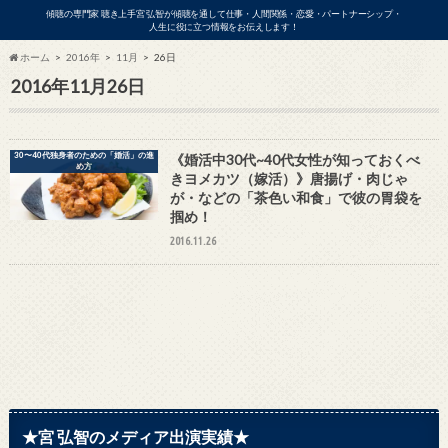
傾聴の専門家 聴き上手宮 弘智が傾聴を通して仕事・人間関係・恋愛・パートナーシップ・
人生に役に立つ情報をお伝えします！
ホーム
2016年
11月
26日
2016年11月26日
ビジネス
30〜40代独身者のための「婚活」の進
《婚活中30代~40代女性が知っておくべ
め方
きヨメカツ（嫁活）》唐揚げ・肉じゃ
が・などの「茶色い和食」で彼の胃袋を
掴め！
2016.11.26
アの出演依頼・各種お問い合わせはこ
★宮 弘智のメディア出演実績★