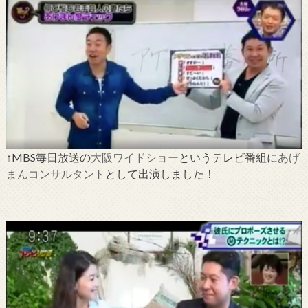
↑MBS毎日放送の
大阪ワイドショー
というテレビ番組に
あげ
まんコンサルタント
として出演しました！